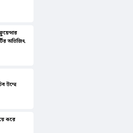
লুয়েন্সার
্টির অভিজিৎ
ব উম্মে
য়ে করে