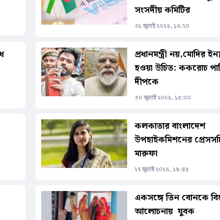
সংসদীয় কমিটির
৩১ জুলাই ২০২৬, ১৬:২০
োধ
প্রধানমন্ত্রী নয়,মোদির ইনফ্
হওয়া উচিত: ককরোচ পার
দীপকে
৩০ জুলাই ২০২৬, ১৫:০০
কলকাতার বাংলাদেশ
উপহাইকমিশনের প্রেসসচি
মারুফা
২৭ জুলাই ২০২৬, ১৮:৪৫
একসঙ্গে তিন বোনকে বি
আলোচনায় যুবক