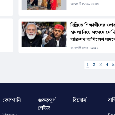
২৫ জুলাই ২০২৬, ১৬:৪০
দিল্লিতে শিক্ষার্থীদের ওপ
হামলা নিয়ে সংসদে মোদিক
আক্রমণ আখিলেশ যাদব
২২ জুলাই ২০২৬, ১৯:১৫
1
2
3
4
5
কোম্পানি
গুরুত্বপূর্ণ
রিসোর্স
বাণ
পেইজ