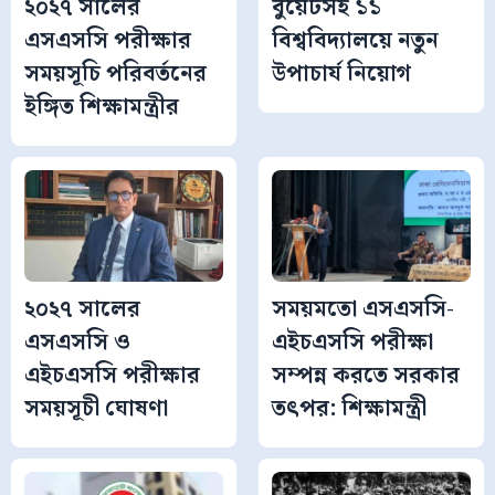
২০২৭ সালের
বুয়েটসহ ১১
এসএসসি পরীক্ষার
বিশ্ববিদ্যালয়ে নতুন
সময়সূচি পরিবর্তনের
উপাচার্য নিয়োগ
ইঙ্গিত শিক্ষামন্ত্রীর
২০২৭ সালের
সময়মতো এসএসসি-
এসএসসি ও
এইচএসসি পরীক্ষা
এইচএসসি পরীক্ষার
সম্পন্ন করতে সরকার
সময়সূচী ঘোষণা
তৎপর: শিক্ষামন্ত্রী