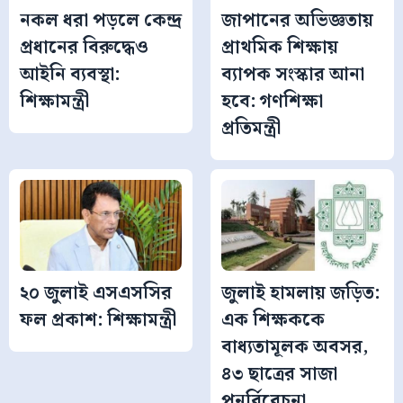
নকল ধরা পড়লে কেন্দ্র
জাপানের অভিজ্ঞতায়
প্রধানের বিরুদ্ধেও
প্রাথমিক শিক্ষায়
আইনি ব্যবস্থা:
ব্যাপক সংস্কার আনা
শিক্ষামন্ত্রী
হবে: গণশিক্ষা
প্রতিমন্ত্রী
২০ জুলাই এসএসসির
জুলাই হামলায় জড়িত:
ফল প্রকাশ: শিক্ষামন্ত্রী
এক শিক্ষককে
বাধ্যতামূলক অবসর,
৪৩ ছাত্রের সাজা
পুনর্বিবেচনা