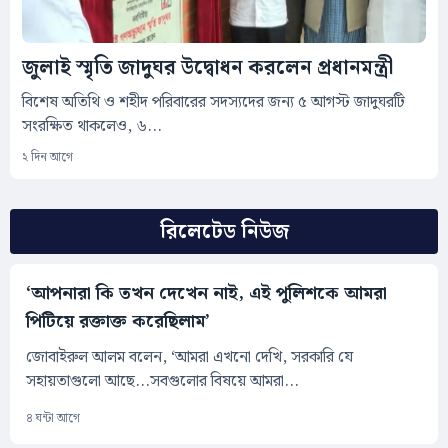
জুলাই স্মৃতি জাদুঘর উদ্বোধন করলেন প্রধানমন্ত্রী
বিশেষ অতিথি ও শহীদ পরিবারের সদস্যদের জন্য ৫ আগস্ট জাদুঘরটি
সংরক্ষিত থাকলেও, ৬...
২ দিন আগে
রিলেটেড নিউজ
‘আপনারা কি তখন দেখেন নাই, এই পুলিশকে আমরা
পিটিয়ে রক্তাক্ত করেছিলাম’
জোবাইরুল আলম বলেন, ‘আমরা এখনো দেখি, সরকারি যে
সহায়তাগুলো আছে...সবগুলোর বিষয়ে আমরা...
৪ ঘন্টা আগে