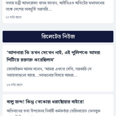
সভায় মন্ত্রী আফরোজা খানম জানান, আইসিএও অডিটের ফলাফলের
সঙ্গে দেশের ভাবমূর্তি সরাসরি...
২০ ঘন্টা আগে
রিলেটেড নিউজ
‘আপনারা কি তখন দেখেন নাই, এই পুলিশকে আমরা
পিটিয়ে রক্তাক্ত করেছিলাম’
জোবাইরুল আলম বলেন, ‘আমরা এখনো দেখি, সরকারি যে
সহায়তাগুলো আছে...সবগুলোর বিষয়ে আমরা...
১৮ ঘন্টা আগে
বালু জব্দ! কিন্তু খেকোরা ধরাছোঁয়ার বাইরে!
অভিযানের তথ্য উপজেলা নির্বাহী কর্মকর্তার ভেরিফায়েড ফেসবুক