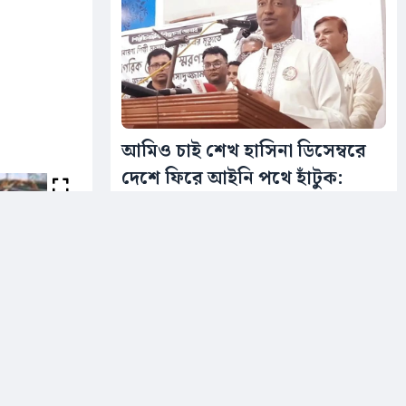
আমিও চাই শেখ হাসিনা ডিসেম্বরে
দেশে ফিরে আইনি পথে হাঁটুক:
আইনমন্ত্রী
শুক্রবার (৭ আগস্ট) বেলা ১১টায় ঝিনাইদহের
শৈলকুপা উপজেলা পরিষদ অডিটোরিয়ামে
আয়োজিত...
১১ ঘন্টা আগে