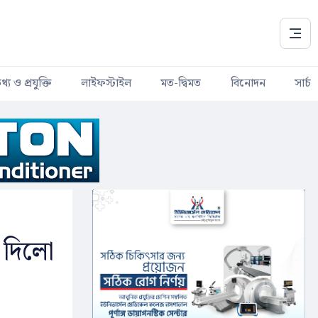
থ্য ও প্রযুক্তি
লাইফস্টাইল
মত-দ্বিমত
বিনোদন
সার্চ
 দিলো