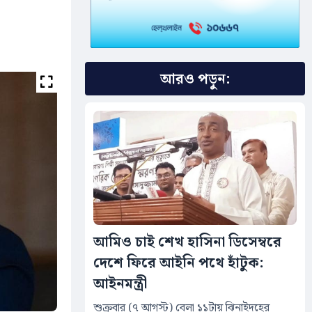
আরও পড়ুন:
আমিও চাই শেখ হাসিনা ডিসেম্বরে
দেশে ফিরে আইনি পথে হাঁটুক:
আইনমন্ত্রী
শুক্রবার (৭ আগস্ট) বেলা ১১টায় ঝিনাইদহের