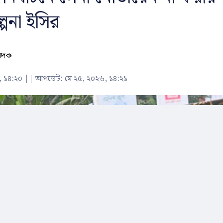
্পনা ইসির
বেদক
, ১৪:২০
||
আপডেট: মে ২৫, ২০২৬, ১৪:২১