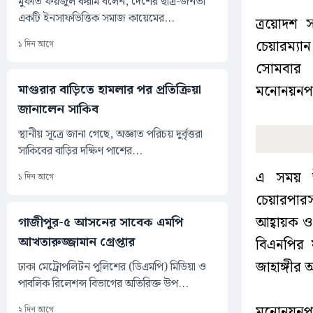
মুফতি ফয়জুল করীম বলেন, দেশের ছাত্র-জনতা
একটি ইনসাফভিত্তিক সমাজ কায়েমের...
ত্রয়োদশ 
চেয়ারম্যা
১ দিন আগে
সোমবার (
মাগুরার বাড়িতে হামলার পর প্রতিক্রিয়া
মনোনয়নপত্
জানালেন সাকিব
স্থানীয় সূত্রে জানা গেছে, অজ্ঞাত পরিচয় দুর্বৃত্তরা
সাকিবের বাড়ির দক্ষিণ পাশের...
এ সময় উপ
১ দিন আগে
চেয়ারপার
আহ্বায়ক ও
গাজীপুর-৫ আসনের সাবেক এমপি
আখতারুজ্জামান গ্রেপ্তার
বিএনপির 
জাহাঙ্গীর
ঢাকা মেট্রোপলিটন পুলিশের (ডিএমপি) মিডিয়া ও
পাবলিক রিলেশন্স বিভাগের অতিরিক্ত উপ...
মনোনয়নপত
২ দিন আগে