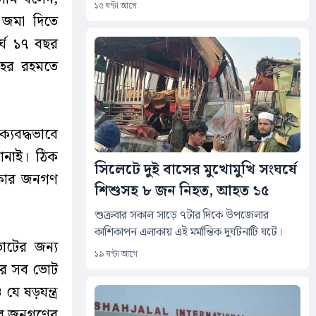
১৫ ঘন্টা আগে
 জমা দিতে
র্ঘ ১৭ বছর
াহর রহমতে
্যবদ্ধভাবে
ানাই। ঠিক
সিলেটে দুই বাসের মুখোমুখি সংঘর্ষে
াকার জনগণ
শিশুসহ ৮ জন নিহত, আহত ১৫
শুক্রবার সকাল সাড়ে ৭টার দিকে উপজেলার
কাশিকাপন এলাকায় এই মর্মান্তিক দুর্ঘটনাটি ঘটে।
োটের জন্য
১৯ ঘন্টা আগে
মের সব ভোট
ে ষড়যন্ত্র
 সব জনগণের