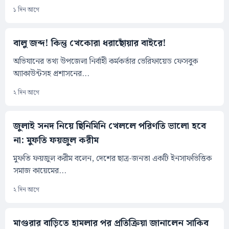
১ দিন আগে
বালু জব্দ! কিন্তু খেকোরা ধরাছোঁয়ার বাইরে!
অভিযানের তথ্য উপজেলা নির্বাহী কর্মকর্তার ভেরিফায়েড ফেসবুক
অ্যাকাউন্টসহ প্রশাসনের...
২ দিন আগে
জুলাই সনদ নিয়ে ছিনিমিনি খেললে পরিণতি ভালো হবে
না: মুফতি ফয়জুল করীম
মুফতি ফয়জুল করীম বলেন, দেশের ছাত্র-জনতা একটি ইনসাফভিত্তিক
সমাজ কায়েমের...
২ দিন আগে
মাগুরার বাড়িতে হামলার পর প্রতিক্রিয়া জানালেন সাকিব