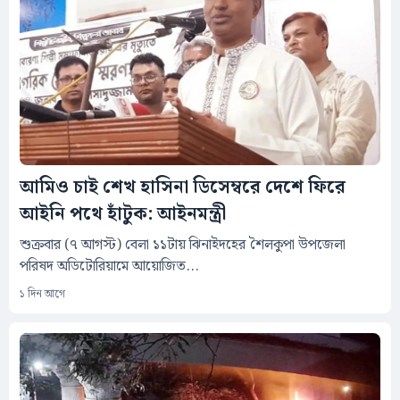
আমিও চাই শেখ হাসিনা ডিসেম্বরে দেশে ফিরে
আইনি পথে হাঁটুক: আইনমন্ত্রী
শুক্রবার (৭ আগস্ট) বেলা ১১টায় ঝিনাইদহের শৈলকুপা উপজেলা
পরিষদ অডিটোরিয়ামে আয়োজিত...
১ দিন আগে