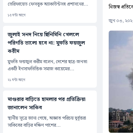
ভেরিফায়েড ফেসবুক অ্যাকাউন্টসহ প্রশাসনের...
নিজস্ব প্রতি
১৫ ঘন্টা আগে
জুন ০৩, ২০২
জুলাই সনদ নিয়ে ছিনিমিনি খেললে
পরিণতি ভালো হবে না: মুফতি ফয়জুল
করীম
মুফতি ফয়জুল করীম বলেন, দেশের ছাত্র-জনতা
একটি ইনসাফভিত্তিক সমাজ কায়েমের...
২১ ঘন্টা আগে
মাগুরার বাড়িতে হামলার পর প্রতিক্রিয়া
জানালেন সাকিব
স্থানীয় সূত্রে জানা গেছে, অজ্ঞাত পরিচয় দুর্বৃত্তরা
সাকিবের বাড়ির দক্ষিণ পাশের...