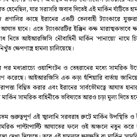
াত হেনেছিল, যার সরাসরি জবাব দিতেই এই মার্কিন ঘাঁটিতে হা
 প্রণালির কাছে ইরানের একটি তেলবাহী ট্যাংকারে যুক্তরাষ্ট
ল আঘাত হানে। এতে ট্যাংকারটির ইঞ্জিন কক্ষ মারাত্মকভাবে ক্ষত
োধ নিতে আইআরজিসি নৌবাহিনী মার্কিন 'পানায়ো' নামে চি
খুঁত ক্ষেপণাস্ত্র হামলা চালিয়েছে।
 পর মধ্যপ্রাচ্যে ওয়াশিংটন ও তেহরানের মধ্যে সামরিক উত
ণ করেছে। আইআরজিসি এক কড়া হুঁশিয়ারি বার্তায় জানিয়ে
নিরাপত্তা বিঘ্নিত করার এবং ইরানের সার্বভৌমত্বে আঘাত হা
্য মার্কিন সামরিক বাহিনীকে ভবিষ্যতে আরও চড়া মূল্য দিতে হ
্যতম গুরুত্বপূর্ণ এই জ্বালানি সরবরাহ রুটে মার্কিন উপস্থিতি 
ামরিক পাল্টাপাল্টি আঘাতের ফলে ওই অঞ্চলে নতুন করে
্কা দেখা দিয়েছে। তবে এই হামলার ক্ষয়ক্ষতি বা মার্কিন সাম