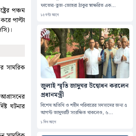
ফাতেমা-তুজ-জোহরা ঠাকুর স্বাক্ষরিত এক...
ট্রের পঞ্চম
১৫ ঘন্টা আগে
করে পাল্টা
িসি)।
যকর সামরিক
জুলাই স্মৃতি জাদুঘর উদ্বোধন করলেন
প্রধানমন্ত্রী
 আগ্রাসনের
বিশেষ অতিথি ও শহীদ পরিবারের সদস্যদের জন্য ৫
িষ্ট ঘটনার
আগস্ট জাদুঘরটি সংরক্ষিত থাকলেও, ৬...
১ দিন আগে
কিন সামরিক