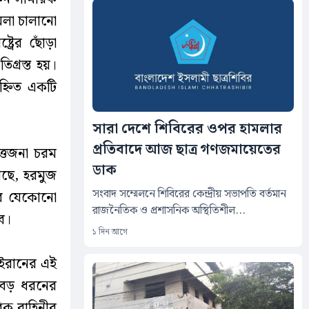
মলা চালানো
্রের ছোঁড়া
িগ্রস্ত হয়।
হ্নিত একটি
সারা দেশে শিবিরের ওপর হামলার
প্রতিবাদে আজ ছাত্র গণজমায়েতের
্তেজনা চরম
ডাক
ছে, হরমুজ
সংবাদ সম্মেলনে শিবিরের কেন্দ্রীয় সভাপতি বর্তমান
নার যেকোনো
রাজনৈতিক ও প্রশাসনিক অস্থিতিশীল...
বে।
১ দিন আগে
ও ইরানের এই
 বড় ধরনের
রিক বাহিনীর