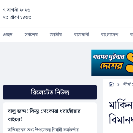
Skip to main content
৭ আগস্ট ২০২৬
২৩ শ্রাবণ ১৪৩৩
প্রচ্ছদ
সর্বশেষ
জাতীয়
রাজধানী
বাংলাদেশ
র
শীর্ষ
রিলেটেড নিউজ
মার্ক
বালু জব্দ! কিন্তু খেকোরা ধরাছোঁয়ার
বিমান
বাইরে!
অভিযানের তথ্য উপজেলা নির্বাহী কর্মকর্তার