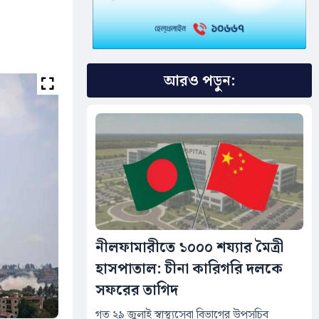
আরও পড়ুন:
নীলফামারীতে ১০০০ শয্যার মৈত্রী
হাসপাতাল: চীনা কারিগরি দলকে
সফরের তাগিদ
গত ২৯ জুলাই স্বাস্থ্যসেবা বিভাগের উপসচিব