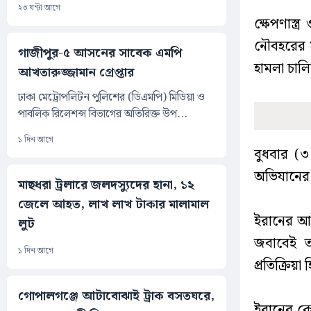
২৩ ঘন্টা আগে
ক্ষেপণাস্ত
নৌবহরের স
গাজীপুর-৫ আসনের সাবেক এমপি
হামলা চাল
আখতারুজ্জামান গ্রেপ্তার
ঢাকা মেট্রোপলিটন পুলিশের (ডিএমপি) মিডিয়া ও
পাবলিক রিলেশন্স বিভাগের অতিরিক্ত উপ...
১ দিন আগে
বুধবার (৩
অভিযানের 
মাছধরা ট্রলারে জলদস্যুদের হানা, ১২
জেলে আহত, লাখ লাখ টাকার মালামাল
ইরানের আই
লুট
জবাবেই তা
১ দিন আগে
প্রতিক্রিয়
গোপালগঞ্জে আটাবোঝাই ট্রাক বসতঘরে,
ইরানের কে