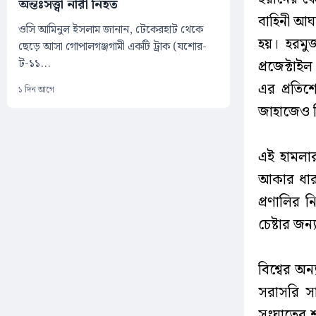
অন্তঃসত্ত্বা নারী নিহত
বাহিনী আঘ
ওসি আমিনুল ইসলাম জানান, টেকেরহাট থেকে
হয়। হরমুজ
ছেড়ে আসা গোপালগঞ্জগামী একটি ট্রাক (যশোর-
ট-১১...
প্রজেক্টাই
এর প্রতিশ
১ দিন আগে
জাহাজেও নি
এই হামলার
আকার ধার
প্রণালির 
চেষ্টার জন
বিশ্বের অন
সরাসরি স
সংঘাতের শঙ