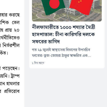
যবহার করছে
আংশিক তেল
নীলফামারীতে ১০০০ শয্যার মৈত্রী
হ প্রায় ২০
হাসপাতাল: চীনা কারিগরি দলকে
অর্থনীতিতেও
সফরের তাগিদ
 নির্ভরশীল
গত ২৯ জুলাই স্বাস্থ্যসেবা বিভাগের উপসচিব
্কিত।
ফাতেমা-তুজ-জোহরা ঠাকুর স্বাক্ষরিত এক...
১ দিন আগে
ুখে পড়েছেন।
নি। ট্রাম্প
িমান হামলার
র প্রতিরোধ