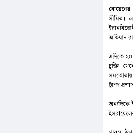
বোয়েনের ম
সীমিত। এ
ইরানবিরো
অভিযান রা
এদিকে ২০১
চুক্তি থে
সমঝোতায় গ
ট্রাম্প প্
অন্যদিকে ইর
ইসরায়েলের 
পারস্য উ