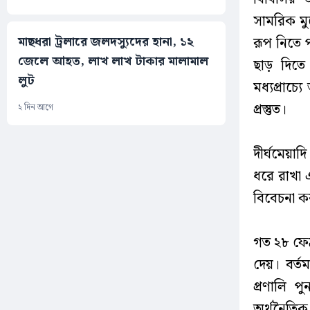
সামরিক মু
মাছধরা ট্রলারে জলদস্যুদের হানা, ১২
রূপ নিতে প
জেলে আহত, লাখ লাখ টাকার মালামাল
ছাড় দিতে
লুট
মধ্যপ্রাচ
প্রস্তুত।
২ দিন আগে
দীর্ঘমেয়া
ধরে রাখা 
বিবেচনা ক
গত ২৮ ফেব্
দেয়। বর্ত
প্রণালি 
অর্থনৈতিক 