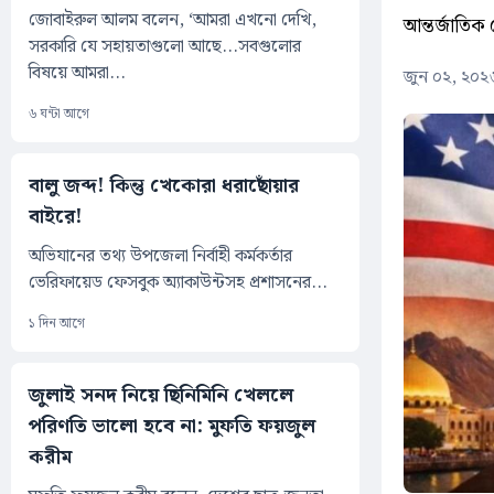
জোবাইরুল আলম বলেন, ‘আমরা এখনো দেখি,
আন্তর্জাতিক 
সরকারি যে সহায়তাগুলো আছে...সবগুলোর
বিষয়ে আমরা...
জুন ০২, ২০২
৬ ঘন্টা আগে
বালু জব্দ! কিন্তু খেকোরা ধরাছোঁয়ার
বাইরে!
অভিযানের তথ্য উপজেলা নির্বাহী কর্মকর্তার
ভেরিফায়েড ফেসবুক অ্যাকাউন্টসহ প্রশাসনের...
১ দিন আগে
জুলাই সনদ নিয়ে ছিনিমিনি খেললে
পরিণতি ভালো হবে না: মুফতি ফয়জুল
করীম