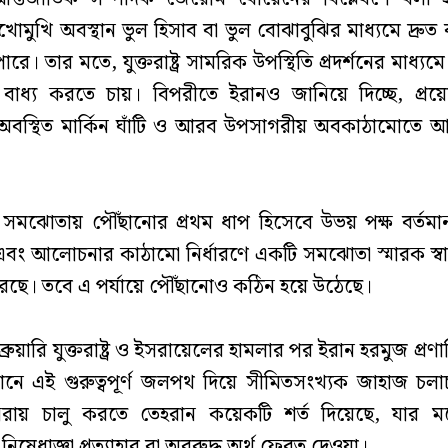
খোমুখি অবস্থান ভুল হিসাব বা ভুল বোঝাবুঝির মাধ্যমে দ্রুত
ারে। তার মতে, যুক্তরাষ্ট্র সামরিক উপস্থিতি প্রদর্শনের মাধ্য
 বাধ্য করতে চায়। বিপরীতে ইরানও জানিয়ে দিচ্ছে, প্রয়
্যে অবস্থিত মার্কিন ঘাঁটি ও আরব উপসাগরীয় অবকাঠামোতে 
দি সমঝোতায় পৌঁছানোর প্রথম ধাপ হিসেবে উভয় পক্ষ বর্তমান 
এবং আলোচনার কাঠামো নির্ধারণে একটি সমঝোতা স্মারক স্বা
রছে। তবে এ পর্যায়ে পৌঁছানোও কঠিন হয়ে উঠেছে।
রুয়ারি যুক্তরাষ্ট্র ও ইসরায়েলের হামলার পর ইরান হরমুজ প্রণা
মানে এই গুরুত্বপূর্ণ জলপথ দিয়ে সীমিতসংখ্যক জাহাজ চ
পুনরায় চালু করতে তেহরান কয়েকটি শর্ত দিয়েছে, যার মধ
নিষেধাজ্ঞা প্রত্যাহার বা অবরুদ্ধ অর্থ ফেরত দেওয়া।