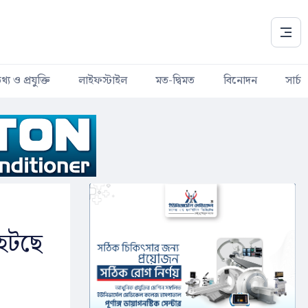
থ্য ও প্রযুক্তি
লাইফস্টাইল
মত-দ্বিমত
বিনোদন
সার্চ
 হটছে