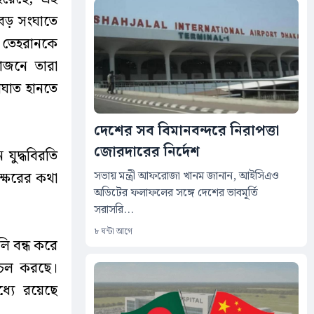
 বড় সংঘাতে
মে তেহরানকে
োজনে তারা
আঘাত হানতে
দেশের সব বিমানবন্দরে নিরাপত্তা
জোরদারের নির্দেশ
যুদ্ধবিরতি
সভায় মন্ত্রী আফরোজা খানম জানান, আইসিএও
ক্ষরের কথা
অডিটের ফলাফলের সঙ্গে দেশের ভাবমূর্তি
সরাসরি...
৮ ঘন্টা আগে
লি বন্ধ করে
লাচল করছে।
্যে রয়েছে