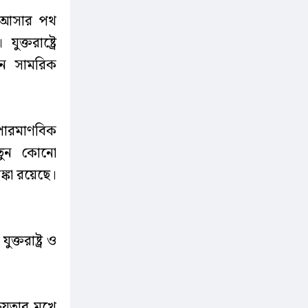
য়ে আসার পথ
তরাষ্ট্রে
ুন সামরিক
 পারমাণবিক
 নতুন কোনো
্কা রয়েছে।
ক্তরাষ্ট্র ও
য়তার মুখে