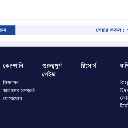
করুন
শেয়ার করুন :
কোম্পানি
গুরুত্বপূর্ণ
রিসোর্স
বাণ
পেইজ
বিজ্ঞাপন
Rup
Ka
আমাদের সম্পর্কে
ফো
যোগাযোগ
ইম