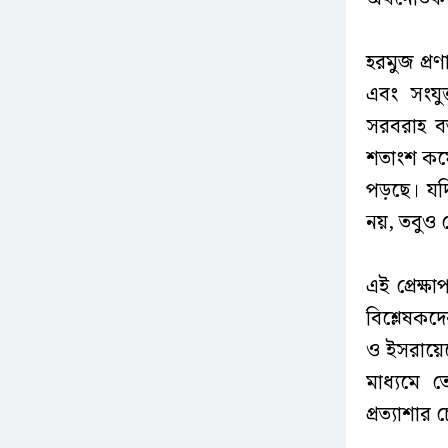
হরমুজ প্র
এবং সংযু
সরবরাহ বজ
শতাংশ কমে 
পড়ছে। যদি
নয়, তবুও দ
এই প্রেক্ষ
বিশ্লেষকদে
ও ইসরায়েলে
মাধ্যমে ত
প্রত্যাশার