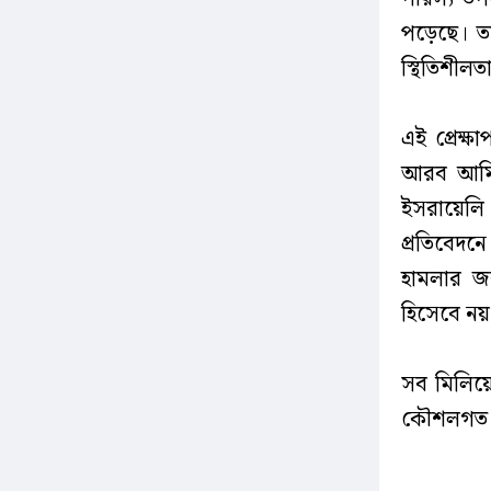
পড়েছে। তা
স্থিতিশীল
এই প্রেক্ষ
আরব আমি
ইসরায়েলি ক
প্রতিবেদ
হামলার জব
হিসেবে নয়
সব মিলিয়ে
কৌশলগত ভু