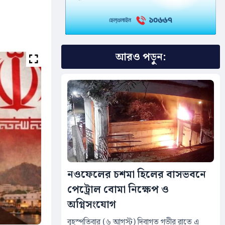
আরও পড়ুন:
নওফেলের চশমা হিলের বাসভবনে
পেট্রোল বোমা নিক্ষেপ ও
অগ্নিসংযোগ
বৃহস্পতিবার (৬ আগস্ট) দিবাগত গভীর রাতে এ