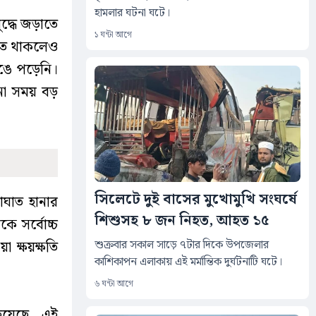
হামলার ঘটনা ঘটে।
ুদ্ধে জড়াতে
১ ঘন্টা আগে
যাহত থাকলেও
েঙে পড়েনি।
োনো সময় বড়
সিলেটে দুই বাসের মুখোমুখি সংঘর্ষে
আঘাত হানার
শিশুসহ ৮ জন নিহত, আহত ১৫
ে সর্বোচ্চ
শুক্রবার সকাল সাড়ে ৭টার দিকে উপজেলার
া ক্ষয়ক্ষতি
কাশিকাপন এলাকায় এই মর্মান্তিক দুর্ঘটনাটি ঘটে।
৬ ঘন্টা আগে
হয়েছে, এই