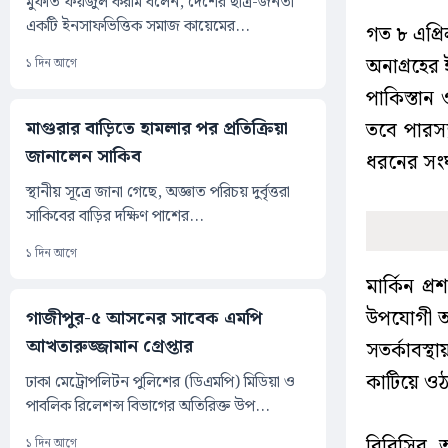
মুফতি ফয়জুল করীম বলেন, দেশের ছাত্র-জনতা
একটি ইনসাফভিত্তিক সমাজ কায়েমের...
গত ৮ এপ্রি
অনাগ্রহের 
১ দিন আগে
পাকিস্তান
মাগুরার বাড়িতে হামলার পর প্রতিক্রিয়া
তবে পারস্
জানালেন সাকিব
ধরনের সংঘ
স্থানীয় সূত্রে জানা গেছে, অজ্ঞাত পরিচয় দুর্বৃত্তরা
সাকিবের বাড়ির দক্ষিণ পাশের...
১ দিন আগে
মার্কিন প
উপযোগী অব
গাজীপুর-৫ আসনের সাবেক এমপি
আখতারুজ্জামান গ্রেপ্তার
সতর্কাবস্থ
কাটিয়ে ওঠা
ঢাকা মেট্রোপলিটন পুলিশের (ডিএমপি) মিডিয়া ও
পাবলিক রিলেশন্স বিভাগের অতিরিক্ত উপ...
বিবিসির 
১ দিন আগে