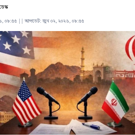
ডেস্ক
৬, ০৮:৫৫
||
আপডেট: জুন ০২, ২০২৬, ০৮:৫৫