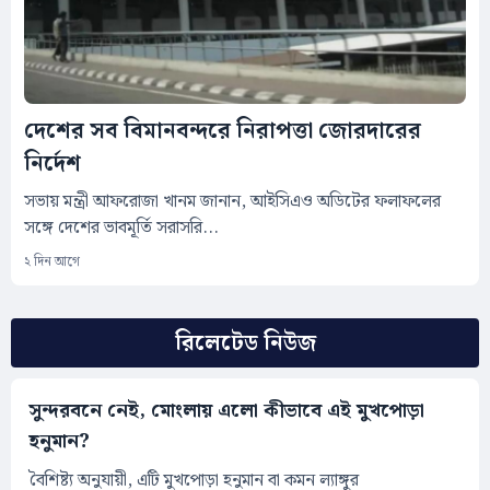
দেশের সব বিমানবন্দরে নিরাপত্তা জোরদারের
নির্দেশ
সভায় মন্ত্রী আফরোজা খানম জানান, আইসিএও অডিটের ফলাফলের
সঙ্গে দেশের ভাবমূর্তি সরাসরি...
২ দিন আগে
রিলেটেড নিউজ
সুন্দরবনে নেই, মোংলায় এলো কীভাবে এই মুখপোড়া
হনুমান?
বৈশিষ্ট্য অনুযায়ী, এটি মুখপোড়া হনুমান বা কমন ল্যাঙ্গুর