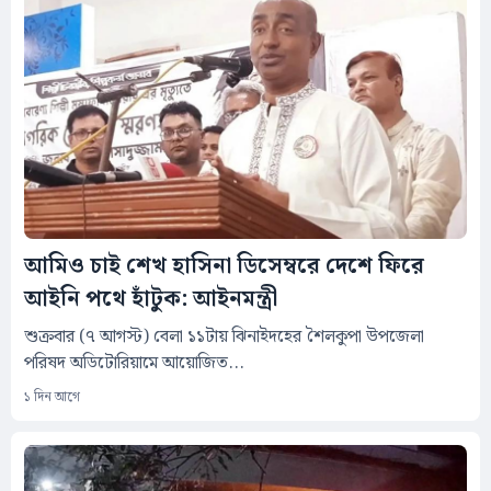
আমিও চাই শেখ হাসিনা ডিসেম্বরে দেশে ফিরে
আইনি পথে হাঁটুক: আইনমন্ত্রী
শুক্রবার (৭ আগস্ট) বেলা ১১টায় ঝিনাইদহের শৈলকুপা উপজেলা
পরিষদ অডিটোরিয়ামে আয়োজিত...
১ দিন আগে