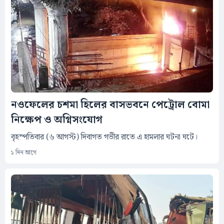
নওফেলের চশমা হিলের বাসভবনে পেট্রোল বোমা
নিক্ষেপ ও অগ্নিসংযোগ
বৃহস্পতিবার (৬ আগস্ট) দিবাগত গভীর রাতে এ হামলার ঘটনা ঘটে।
১ দিন আগে