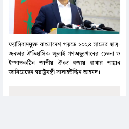
ফ্যাসিবাদমুক্ত বাংলাদেশ গড়তে ২০২৪ সালের ছাত্র-
জনতার ঐতিহাসিক জুলাই গণঅভ্যুত্থানের চেতনা ও
ইস্পাতকঠিন জাতীয় ঐক্য বজায় রাখার আহ্বান
জানিয়েছেন স্বরাষ্ট্রমন্ত্রী সালাহউদ্দিন আহমদ।
শনিবার (৮ আগস্ট) দুপুরে ঢাকা বিশ্ববিদ্যালয়ের নবাব
নওয়াব আলী চৌধুরী সিনেট ভবন মিলনায়তনে
জুলাই-গণঅভ্যুত্থান ২০২৪-এর দ্বিতীয় বর্ষপূর্তি