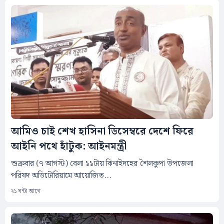
আমিও চাই শেখ হাসিনা ডিসেম্বরে দেশে ফিরে
আইনি পথে হাঁটুক: আইনমন্ত্রী
শুক্রবার (৭ আগস্ট) বেলা ১১টায় ঝিনাইদহের শৈলকুপা উপজেলা
পরিষদ অডিটোরিয়ামে আয়োজিত...
২১ ঘন্টা আগে