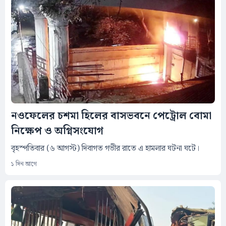
নওফেলের চশমা হিলের বাসভবনে পেট্রোল বোমা
নিক্ষেপ ও অগ্নিসংযোগ
বৃহস্পতিবার (৬ আগস্ট) দিবাগত গভীর রাতে এ হামলার ঘটনা ঘটে।
১ দিন আগে