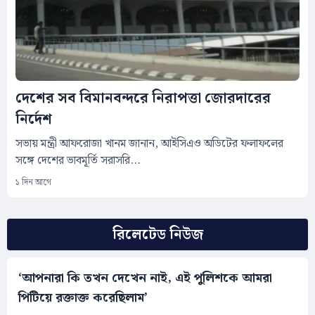
দেশের সব বিমানবন্দরে নিরাপত্তা জোরদারের
নির্দেশ
সভায় মন্ত্রী আফরোজা খানম জানান, আইসিএও অডিটের ফলাফলের
সঙ্গে দেশের ভাবমূর্তি সরাসরি...
১ দিন আগে
রিলেটেড নিউজ
‘আপনারা কি তখন দেখেন নাই, এই পুলিশকে আমরা
পিটিয়ে রক্তাক্ত করেছিলাম’