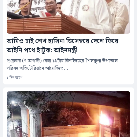
আমিও চাই শেখ হাসিনা ডিসেম্বরে দেশে ফিরে
আইনি পথে হাঁটুক: আইনমন্ত্রী
শুক্রবার (৭ আগস্ট) বেলা ১১টায় ঝিনাইদহের শৈলকুপা উপজেলা
পরিষদ অডিটোরিয়ামে আয়োজিত...
১ দিন আগে