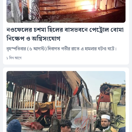
নওফেলের চশমা হিলের বাসভবনে পেট্রোল বোমা
নিক্ষেপ ও অগ্নিসংযোগ
বৃহস্পতিবার (৬ আগস্ট) দিবাগত গভীর রাতে এ হামলার ঘটনা ঘটে।
১ দিন আগে