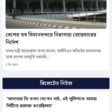
দেশের সব বিমানবন্দরে নিরাপত্তা জোরদারের
নির্দেশ
সভায় মন্ত্রী আফরোজা খানম জানান, আইসিএও অডিটের ফলাফলের
সঙ্গে দেশের ভাবমূর্তি সরাসরি...
১ দিন আগে
রিলেটেড নিউজ
‘আপনারা কি তখন দেখেন নাই, এই পুলিশকে আমরা
পিটিয়ে রক্তাক্ত করেছিলাম’