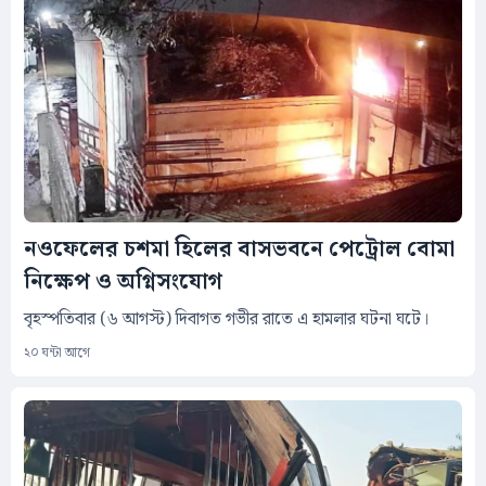
নওফেলের চশমা হিলের বাসভবনে পেট্রোল বোমা
নিক্ষেপ ও অগ্নিসংযোগ
বৃহস্পতিবার (৬ আগস্ট) দিবাগত গভীর রাতে এ হামলার ঘটনা ঘটে।
২০ ঘন্টা আগে