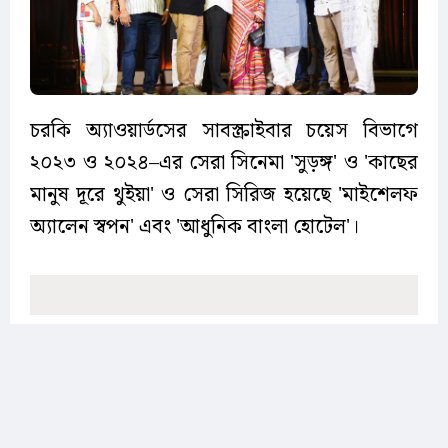
চরকি অ্যাওয়ার্ডসের সাবস্ক্রাইবার চয়েস বিভাগে
২০২৩ ও ২০২৪–এর সেরা সিনেমা 'সুড়ঙ্গ' ও 'কাছের
মানুষ দূরে থুইয়া' ও সেরা সিরিজ হয়েছে 'মাইশেলফ
অ্যালেন স্বপন' এবং 'আধুনিক বাংলা হোটেল'।
ফিল্মে অভিনয়ের জন্য সেরা অভিনেতা (২০২৩-২৪)
আরিফিন শুভ (উনিশ২০), শাকিব খান (তুফান) এবং
সেরা অভিনেত্রীর পুরস্কার অর্জন করেছেন আফসান
আরা বিন্দু (উনিশ২০), মাসুমা রহমান নাবিলা