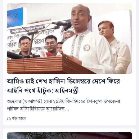
আমিও চাই শেখ হাসিনা ডিসেম্বরে দেশে ফিরে
আইনি পথে হাঁটুক: আইনমন্ত্রী
শুক্রবার (৭ আগস্ট) বেলা ১১টায় ঝিনাইদহের শৈলকুপা উপজেলা
পরিষদ অডিটোরিয়ামে আয়োজিত...
১৬ ঘন্টা আগে