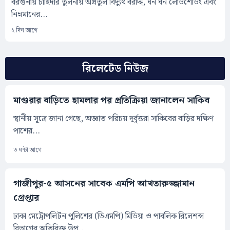
বরগুনায় চাহিদার তুলনায় অপ্রতুল বিদ্যুৎ বরাদ্দ, ঘন ঘন লোডশেডিং এবং
নিম্নমানের...
২ দিন আগে
রিলেটেড নিউজ
মাগুরার বাড়িতে হামলার পর প্রতিক্রিয়া জানালেন সাকিব
স্থানীয় সূত্রে জানা গেছে, অজ্ঞাত পরিচয় দুর্বৃত্তরা সাকিবের বাড়ির দক্ষিণ
পাশের...
৩ ঘন্টা আগে
গাজীপুর-৫ আসনের সাবেক এমপি আখতারুজ্জামান
গ্রেপ্তার
ঢাকা মেট্রোপলিটন পুলিশের (ডিএমপি) মিডিয়া ও পাবলিক রিলেশন্স
বিভাগের অতিরিক্ত উপ...