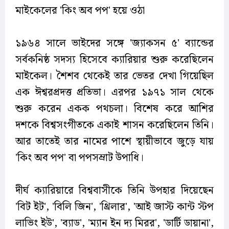
মাইকেলের 'কিং অব পপ' হয়ে ওঠা
১৯৬৪ সালে ভাইদের সঙ্গে 'জ্যাকসন ৫' ব্যান্ডের
সর্বকনিষ্ঠ সদস্য হিসেবে ক্যারিয়ার শুরু করেছিলেন
মাইকেল। শৈশব থেকেই তার ভেতর দেখা গিয়েছিল
এক ঈশ্বরপ্রদত্ত প্রতিভা। এরপর ১৯৭১ সাল থেকে
শুরু করেন একক পথচলা। বিশেষ করে আশির
দশকে বিশ্বসংগীতকে একাই শাসন করেছিলেন তিনি।
আর তাতেই তার নামের পাশে স্থায়ীভাবে জুড়ে যায়
'কিং অব পপ' বা পপসম্রাট উপাধি।
দীর্ঘ ক্যারিয়ারে বিশ্ববাসীকে তিনি উপহার দিয়েছেন
'বিট ইট', 'বিলি জিন', 'থ্রিলার', 'আই জাস্ট কান্ট স্টপ
লাভিং ইউ', 'ব্যাড', 'ম্যান ইন দ্য মিরর', 'ডার্টি ডায়ানা',