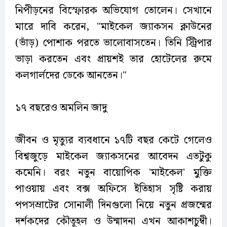
নিপীড়নের বিস্ফোরক অভিযোগ তোলেন। সেখানে
মারে দাবি করেন, "মাইকেল জ্যাকসন ক্লাউনের
(ভাঁড়) পোশাক পরতে ভালোবাসতেন। তিনি স্ট্রিপার
ভাড়া করতেন এবং প্রায়শই তার হোটেলের রুমে
কলগার্লদের ডেকে আনতেন।"
১৭ বছরেও অমলিন জাদু
জীবন ও মৃত্যুর ব্যবধানে ১৭টি বছর কেটে গেলেও
বিশ্বজুড়ে মাইকেল জ্যাকসনের আবেদন এতটুকু
কমেনি। বরং নতুন বায়োপিক 'মাইকেল' মুক্তি
পাওয়ায় এবং বক্স অফিসে ইতিহাস সৃষ্টি করায়
পপসম্রাটের সোনালী দিনগুলো নিয়ে নতুন প্রজন্মের
দর্শকদের কৌতূহল ও উন্মাদনা এখন আকাশচুম্বী।