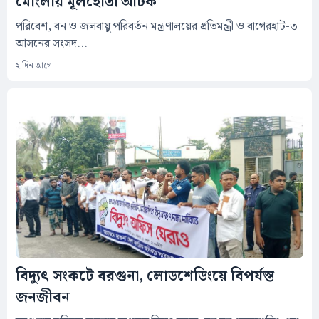
মোংলায় মূলহোতা আটক
‎পরিবেশ, বন ও জলবায়ু পরিবর্তন মন্ত্রণালয়ের প্রতিমন্ত্রী ও বাগেরহাট-৩
আসনের সংসদ...
২ দিন আগে
বিদ্যুৎ সংকটে বরগুনা, লোডশেডিংয়ে বিপর্যস্ত
জনজীবন