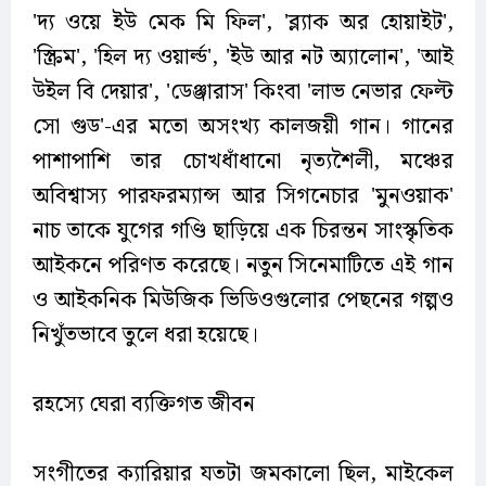
'দ্য ওয়ে ইউ মেক মি ফিল', 'ব্ল্যাক অর হোয়াইট',
'স্ক্রিম', 'হিল দ্য ওয়ার্ল্ড', 'ইউ আর নট অ্যালোন', 'আই
উইল বি দেয়ার', 'ডেঞ্জারাস' কিংবা 'লাভ নেভার ফেল্ট
সো গুড'-এর মতো অসংখ্য কালজয়ী গান। গানের
পাশাপাশি তার চোখধাঁধানো নৃত্যশৈলী, মঞ্চের
অবিশ্বাস্য পারফরম্যান্স আর সিগনেচার 'মুনওয়াক'
নাচ তাকে যুগের গণ্ডি ছাড়িয়ে এক চিরন্তন সাংস্কৃতিক
আইকনে পরিণত করেছে। নতুন সিনেমাটিতে এই গান
ও আইকনিক মিউজিক ভিডিওগুলোর পেছনের গল্পও
নিখুঁতভাবে তুলে ধরা হয়েছে।
রহস্যে ঘেরা ব্যক্তিগত জীবন
সংগীতের ক্যারিয়ার যতটা জমকালো ছিল, মাইকেল