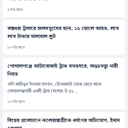
৪ ঘন্টা আগে
মাছধরা ট্রলারে জলদস্যুদের হানা, ১২ জেলে আহত, লাখ
লাখ টাকার মালামাল লুট
১৮ ঘন্টা আগে
গোপালগঞ্জে আটাবোঝাই ট্রাক বসতঘরে, অন্তঃসত্ত্বা নারী
নিহত
ওসি আমিনুল ইসলাম জানান, টেকেরহাট থেকে ছেড়ে আসা
গোপালগঞ্জগামী একটি ট্রাক (যশোর-ট-১১...
২০ ঘন্টা আগে
বিয়ের প্রলোভনে কলেজছাত্রীকে ধর্ষণের অভিযোগ, ইমাম