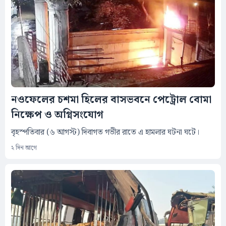
নওফেলের চশমা হিলের বাসভবনে পেট্রোল বোমা
নিক্ষেপ ও অগ্নিসংযোগ
বৃহস্পতিবার (৬ আগস্ট) দিবাগত গভীর রাতে এ হামলার ঘটনা ঘটে।
২ দিন আগে