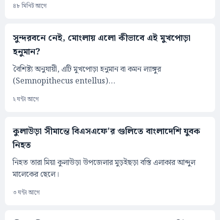
৪৮ মিনিট আগে
সুন্দরবনে নেই, মোংলায় এলো কীভাবে এই মুখপোড়া
হনুমান?
বৈশিষ্ট্য অনুযায়ী, এটি মুখপোড়া হনুমান বা কমন ল্যাঙ্গুর
(Semnopithecus entellus)...
২ ঘন্টা আগে
কুলাউড়া সীমান্তে বিএসএফে'র গুলিতে বাংলাদেশি যুবক
নিহত
নিহত তারা মিয়া কুলাউড়া উপজেলার মুড়ইছড়া বস্তি এলাকার আব্দুল
মালেকের ছেলে।
৩ ঘন্টা আগে