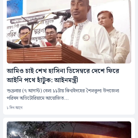
আমিও চাই শেখ হাসিনা ডিসেম্বরে দেশে ফিরে
আইনি পথে হাঁটুক: আইনমন্ত্রী
শুক্রবার (৭ আগস্ট) বেলা ১১টায় ঝিনাইদহের শৈলকুপা উপজেলা
পরিষদ অডিটোরিয়ামে আয়োজিত...
১ দিন আগে