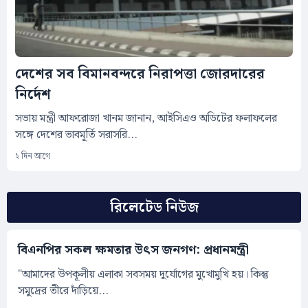
দেশের সব বিমানবন্দরে নিরাপত্তা জোরদারের
নির্দেশ
সভায় মন্ত্রী আফরোজা খানম জানান, আইসিএও অডিটের ফলাফলের
সঙ্গে দেশের ভাবমূর্তি সরাসরি...
২ দিন আগে
রিলেটেড নিউজ
বিএনপির সকল ক্ষমতার উৎস জনগণ: প্রধানমন্ত্রী
"আমাদের উপকূলীয় এলাকা সবসময় দুর্যোগের মুখোমুখি হয়। কিন্তু
সমুদ্রের তীরে দাঁড়িয়ে...