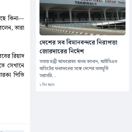
য়েছে কিনা—
বলেন, তারা
দেশের সব বিমানবন্দরে নিরাপত্তা
জোরদারের নির্দেশ
রবের রিয়াদ
সভায় মন্ত্রী আফরোজা খানম জানান, আইসিএও
িতে সেখানে
অডিটের ফলাফলের সঙ্গে দেশের ভাবমূর্তি
তারকা পিভি
সরাসরি...
২ দিন আগে