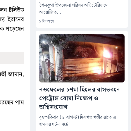
শৈলকুপা উপজেলা পরিষদ অডিটোরিয়ামে
িলেন টলিউড
আয়োজিত...
চ্যে ইরানের
১ দিন আগে
কে পড়েছেন
্তী জানান,
নওফেলের চশমা হিলের বাসভবনে
পেট্রোল বোমা নিক্ষেপ ও
 করছেন পাম
অগ্নিসংযোগ
বৃহস্পতিবার (৬ আগস্ট) দিবাগত গভীর রাতে এ
হামলার ঘটনা ঘটে।