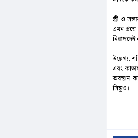
স্ত্রী ও 
এমন প্রশ্
নিরাপদেই
উল্লেখ্য,
এবং কাতার
অবস্থান ক
সিন্ধুও।