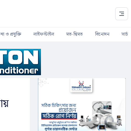
থ্য ও প্রযুক্তি
লাইফস্টাইল
মত-দ্বিমত
বিনোদন
সার্চ
তায়