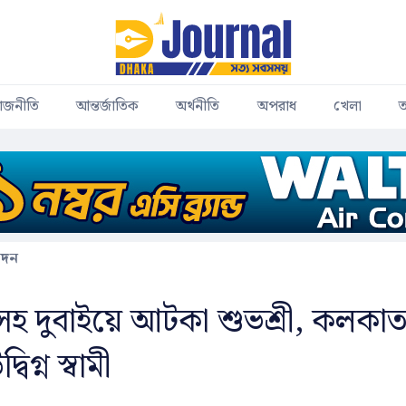
াজনীতি
আন্তর্জাতিক
অর্থনীতি
অপরাধ
খেলা
ত
োদন
নসহ দুবাইয়ে আটকা শুভশ্রী, কলকা
বিগ্ন স্বামী