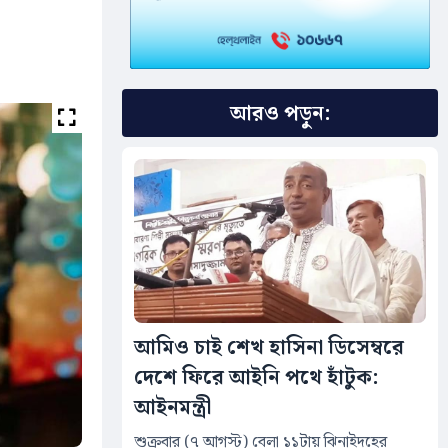
আরও পড়ুন:
আমিও চাই শেখ হাসিনা ডিসেম্বরে
দেশে ফিরে আইনি পথে হাঁটুক:
আইনমন্ত্রী
শুক্রবার (৭ আগস্ট) বেলা ১১টায় ঝিনাইদহের