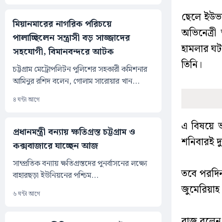
ছেলে ইউভা
মিয়ানমারের নাগরিক পরিচয়ে
অভিনেত্রী 
পালাচ্ছিলেন সন্ত্রাসী বড় সাজ্জাদের
হামলার ঘ
সহযোগী, বিমানবন্দরে আটক
তিনি।
চট্টগ্রাম মেট্রোপলিটন পুলিশের সহকারী কমিশনার
আমিনুর রশিদ বলেন, গোলাম সারোয়ার খান...
৪ ঘন্টা আগে
এ বিষয়ে ভ
প্রধানমন্ত্রী বন্যায় ক্ষতিগ্রস্ত চট্টগ্রাম ও
শনিবারই দ
কক্সবাজারে যাচ্ছেন আজ
সাম্প্রতিক বন্যায় ক্ষতিগ্রস্তদের পুনর্বাসনের লক্ষ্যে
তবে পরদিন
বাহারছড়া ইউনিয়নের পশ্চিম...
জুমেরিয়া
৬ ঘন্টা আগে
রাজ বলেন,