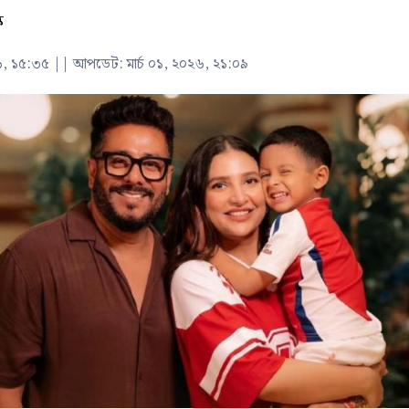
ক
২৬, ১৫:৩৫
||
আপডেট: মার্চ ০১, ২০২৬, ২১:০৯