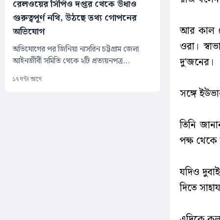
রেলওয়ের সিপিও দপ্তর থেকে উধাও
গুরুত্বপূর্ণ নথি, উঠছে তথ্য গোপনের
আর কাল থ
অভিযোগ
ওরা। স্ব
অভিযোগের পর জিনিয়া নাসরিন চট্টগ্রাম জেলা
দু'জনের।
আইনজীবী সমিতি থেকে ২টি প্রত্যয়নপত্র...
১৭ ঘন্টা আগে
সঙ্গে ইউভা
তিনি জানা
পক্ষ থেকে
যদিও দুবা
দিতে সাহায
এদিকে কল