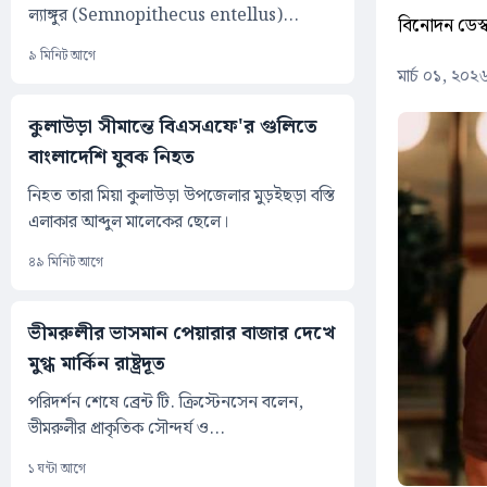
ল্যাঙ্গুর (Semnopithecus entellus)...
বিনোদন ডেস্
৯ মিনিট আগে
মার্চ ০১, ২০
কুলাউড়া সীমান্তে বিএসএফে'র গুলিতে
বাংলাদেশি যুবক নিহত
নিহত তারা মিয়া কুলাউড়া উপজেলার মুড়ইছড়া বস্তি
এলাকার আব্দুল মালেকের ছেলে।
৪৯ মিনিট আগে
ভীমরুলীর ভাসমান পেয়ারার বাজার দেখে
মুগ্ধ মার্কিন রাষ্ট্রদূত
পরিদর্শন শেষে ব্রেন্ট টি. ক্রিস্টেনসেন বলেন,
ভীমরুলীর প্রাকৃতিক সৌন্দর্য ও...
১ ঘন্টা আগে