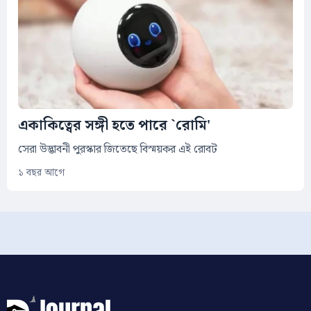
একাকিত্বের সঙ্গী হতে পারে `রোমি'
সেরা উদ্ভাবনী পুরস্কার জিতেছে বিস্ময়কর এই রোবট
১ বছর আগে