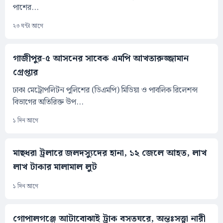
পাশের...
২৩ ঘন্টা আগে
গাজীপুর-৫ আসনের সাবেক এমপি আখতারুজ্জামান
গ্রেপ্তার
ঢাকা মেট্রোপলিটন পুলিশের (ডিএমপি) মিডিয়া ও পাবলিক রিলেশন্স
বিভাগের অতিরিক্ত উপ...
১ দিন আগে
মাছধরা ট্রলারে জলদস্যুদের হানা, ১২ জেলে আহত, লাখ
লাখ টাকার মালামাল লুট
১ দিন আগে
গোপালগঞ্জে আটাবোঝাই ট্রাক বসতঘরে, অন্তঃসত্ত্বা নারী