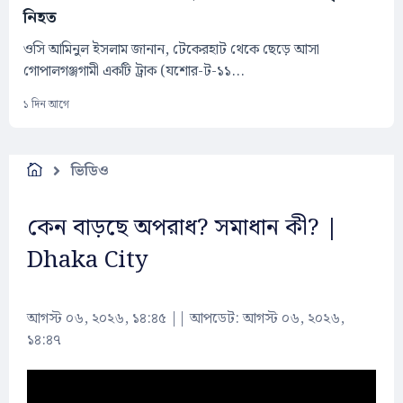
নিহত
ওসি আমিনুল ইসলাম জানান, টেকেরহাট থেকে ছেড়ে আসা
গোপালগঞ্জগামী একটি ট্রাক (যশোর-ট-১১...
১ দিন আগে
ভিডিও
কেন বাড়ছে অপরাধ? সমাধান কী? |
Dhaka City
আগস্ট ০৬, ২০২৬, ১৪:৪৫
||
আপডেট: আগস্ট ০৬, ২০২৬,
১৪:৪৭