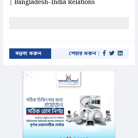
| Bangladesh–India Relations
মন্তব্য করুন
শেয়ার করুন :