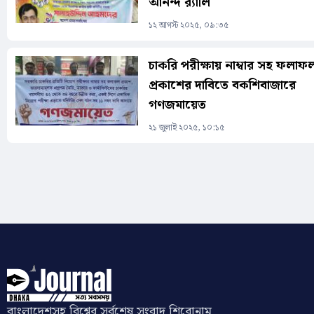
আনন্দ র‍্যালি
১২ আগস্ট ২০২৫, ০৯:৩৫
চাকরি পরীক্ষায় নাম্বার সহ ফলাফ
প্রকাশের দাবিতে বকশিবাজারে
গণজমায়েত
২১ জুলাই ২০২৫, ১০:১৫
Pages
বাংলাদেশসহ বিশ্বের সর্বশেষ সংবাদ শিরোনাম,