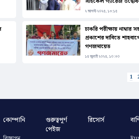
সাইকেল গ্যারেজ উদ্বোধ
২ আগস্ট ২০২৫, ১৩:১৫
ল
চাকরি পরীক্ষায় নাম্বার
প্রকাশের দাবিতে শাহবাগ
গণজমায়েত
১৫ জুলাই ২০২৫, ১০:৩০
1
কোম্পানি
গুরুত্বপূর্ণ
রিসোর্স
বাণ
পেইজ
বিজ্ঞাপন
Rup