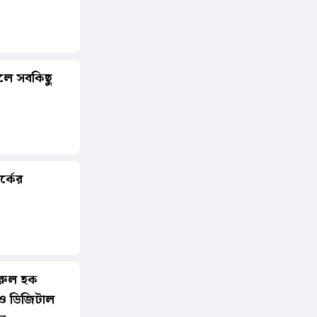
 হলে সবকিছু
্কের
ুরুল হক
 ও ডিজিটাল