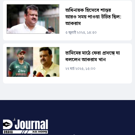
অধিনায়ক হিসেবে শান্তর
আরও সময় পাওয়া উচিত ছিল:
আকরাম
৫ জুলাই ২০২৫, ১৪:৫০
তামিমের মাঠে ফেরা প্রসঙ্গে যা
বললেন আকরাম খান
২৭ মার্চ ২০২৫, ১৫:০০