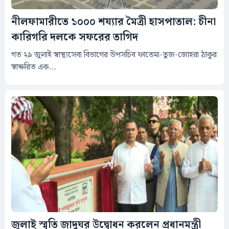
নীলফামারীতে ১০০০ শয্যার মৈত্রী হাসপাতাল: চীনা
কারিগরি দলকে সফরের তাগিদ
গত ২৯ জুলাই স্বাস্থ্যসেবা বিভাগের উপসচিব ফাতেমা-তুজ-জোহরা ঠাকুর
স্বাক্ষরিত এক...
জুলাই স্মৃতি জাদুঘর উদ্বোধন করলেন প্রধানমন্ত্রী