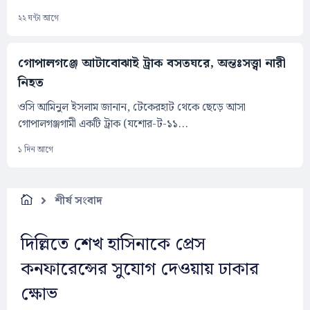
২২ ঘন্টা আগে
গোপালগঞ্জে আটাবোঝাই ট্রাক বসতঘরে, অন্তঃসত্ত্বা নারী
নিহত
ওসি আমিনুল ইসলাম জানান, টেকেরহাট থেকে ছেড়ে আসা
গোপালগঞ্জগামী একটি ট্রাক (যশোর-ট-১১...
১ দিন আগে
শীর্ষ সংবাদ
দিল্লিতে শেখ হাসিনাকে প্রেস
কনফারেন্সের সুযোগ দেওয়ায় ঢাকার
ক্ষোভ