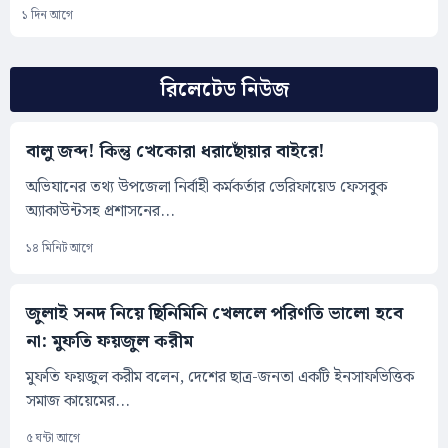
১ দিন আগে
রিলেটেড নিউজ
বালু জব্দ! কিন্তু খেকোরা ধরাছোঁয়ার বাইরে!
অভিযানের তথ্য উপজেলা নির্বাহী কর্মকর্তার ভেরিফায়েড ফেসবুক
অ্যাকাউন্টসহ প্রশাসনের...
১৪ মিনিট আগে
জুলাই সনদ নিয়ে ছিনিমিনি খেললে পরিণতি ভালো হবে
না: মুফতি ফয়জুল করীম
মুফতি ফয়জুল করীম বলেন, দেশের ছাত্র-জনতা একটি ইনসাফভিত্তিক
সমাজ কায়েমের...
৫ ঘন্টা আগে