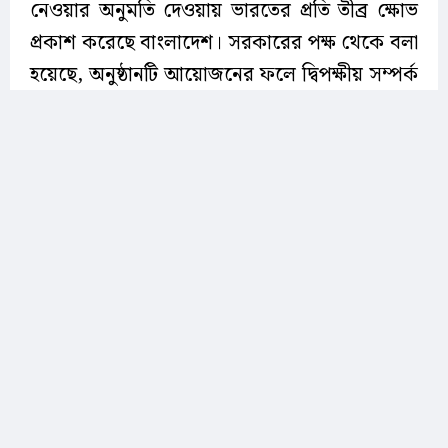
নেওয়ার অনুমতি দেওয়ায় ভারতের প্রতি তীব্র ক্ষোভ
প্রকাশ করেছে বাংলাদেশ। সরকারের পক্ষ থেকে বলা
হয়েছে, অনুষ্ঠানটি আয়োজনের ফলে দ্বিপক্ষীয় সম্পর্ক
পুনর্গঠনের প্রচেষ্টায় সম্ভাব্য নেতিবাচক প্রভাব সম্পর্কে
ভারত সরকারকে আগেই উদ্বেগ জানানো হয়েছিল।
এরপরও ভারতের মাটিতে এ আয়োজনের অনুমতি
দেওয়ায় বাংলাদেশ গভীর দুঃখ ও ক্ষোভ প্রকাশ
করছে।
বুধবার (৫ আগস্ট) রাতে এক বিবৃতিতে সরকারের এই
অবস্থান তুলে ধরেছে পররাষ্ট্র মন্ত্রণালয়। বিবৃতিতে বলা
হয়, এই ঘটনা বাংলাদেশের সার্বভৌমত্বের প্রতি