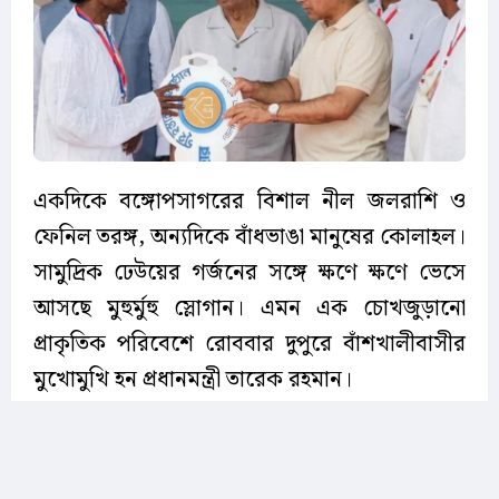
একদিকে বঙ্গোপসাগরের বিশাল নীল জলরাশি ও
ফেনিল তরঙ্গ, অন্যদিকে বাঁধভাঙা মানুষের কোলাহল।
সামুদ্রিক ঢেউয়ের গর্জনের সঙ্গে ক্ষণে ক্ষণে ভেসে
আসছে মুহুর্মুহু স্লোগান। এমন এক চোখজুড়ানো
প্রাকৃতিক পরিবেশে রোববার দুপুরে বাঁশখালীবাসীর
মুখোমুখি হন প্রধানমন্ত্রী তারেক রহমান।