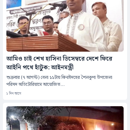
আমিও চাই শেখ হাসিনা ডিসেম্বরে দেশে ফিরে
আইনি পথে হাঁটুক: আইনমন্ত্রী
শুক্রবার (৭ আগস্ট) বেলা ১১টায় ঝিনাইদহের শৈলকুপা উপজেলা
পরিষদ অডিটোরিয়ামে আয়োজিত...
১ দিন আগে