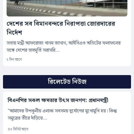
দেশের সব বিমানবন্দরে নিরাপত্তা জোরদারের
নির্দেশ
সভায় মন্ত্রী আফরোজা খানম জানান, আইসিএও অডিটের ফলাফলের
সঙ্গে দেশের ভাবমূর্তি সরাসরি...
২ দিন আগে
রিলেটেড নিউজ
বিএনপির সকল ক্ষমতার উৎস জনগণ: প্রধানমন্ত্রী
"আমাদের উপকূলীয় এলাকা সবসময় দুর্যোগের মুখোমুখি হয়। কিন্তু
সমুদ্রের তীরে দাঁড়িয়ে...
৫৩ মিনিট আগে