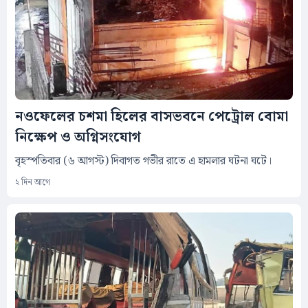
নওফেলের চশমা হিলের বাসভবনে পেট্রোল বোমা
নিক্ষেপ ও অগ্নিসংযোগ
বৃহস্পতিবার (৬ আগস্ট) দিবাগত গভীর রাতে এ হামলার ঘটনা ঘটে।
২ দিন আগে