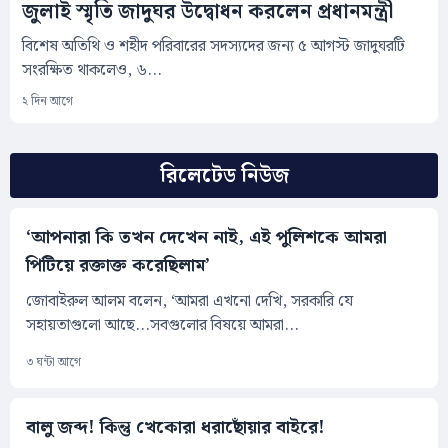
জুলাই স্মৃতি জাদুঘর উদ্বোধন করলেন প্রধানমন্ত্রী
বিশেষ অতিথি ও শহীদ পরিবারের সদস্যদের জন্য ৫ আগস্ট জাদুঘরটি
সংরক্ষিত থাকলেও, ৬...
২ দিন আগে
রিলেটেড নিউজ
‘আপনারা কি তখন দেখেন নাই, এই পুলিশকে আমরা
পিটিয়ে রক্তাক্ত করেছিলাম’
জোবাইরুল আলম বলেন, ‘আমরা এখনো দেখি, সরকারি যে
সহায়তাগুলো আছে...সবগুলোর বিষয়ে আমরা...
৩ ঘন্টা আগে
বালু জব্দ! কিন্তু খেকোরা ধরাছোঁয়ার বাইরে!