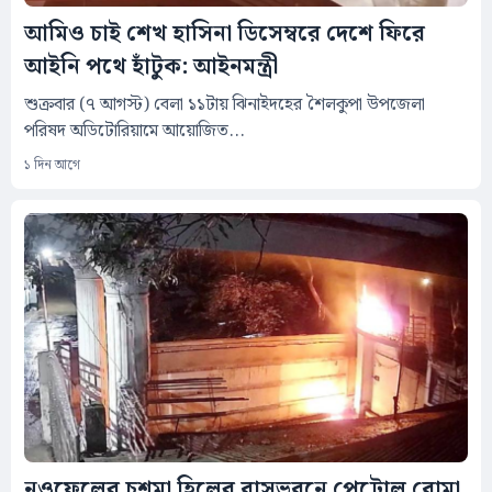
আমিও চাই শেখ হাসিনা ডিসেম্বরে দেশে ফিরে
আইনি পথে হাঁটুক: আইনমন্ত্রী
শুক্রবার (৭ আগস্ট) বেলা ১১টায় ঝিনাইদহের শৈলকুপা উপজেলা
পরিষদ অডিটোরিয়ামে আয়োজিত...
১ দিন আগে
নওফেলের চশমা হিলের বাসভবনে পেট্রোল বোমা