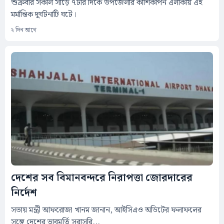
শুক্রবার সকাল সাড়ে ৭টার দিকে উপজেলার কাশিকাপন এলাকায় এই
মর্মান্তিক দুর্ঘটনাটি ঘটে।
২ দিন আগে
দেশের সব বিমানবন্দরে নিরাপত্তা জোরদারের
নির্দেশ
সভায় মন্ত্রী আফরোজা খানম জানান, আইসিএও অডিটের ফলাফলের
সঙ্গে দেশের ভাবমূর্তি সরাসরি...