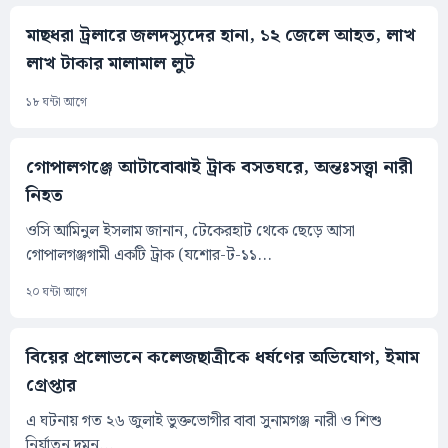
মাছধরা ট্রলারে জলদস্যুদের হানা, ১২ জেলে আহত, লাখ
লাখ টাকার মালামাল লুট
১৮ ঘন্টা আগে
গোপালগঞ্জে আটাবোঝাই ট্রাক বসতঘরে, অন্তঃসত্ত্বা নারী
নিহত
ওসি আমিনুল ইসলাম জানান, টেকেরহাট থেকে ছেড়ে আসা
গোপালগঞ্জগামী একটি ট্রাক (যশোর-ট-১১...
২০ ঘন্টা আগে
বিয়ের প্রলোভনে কলেজছাত্রীকে ধর্ষণের অভিযোগ, ইমাম
গ্রেপ্তার
এ ঘটনায় গত ২৬ জুলাই ভুক্তভোগীর বাবা সুনামগঞ্জ নারী ও শিশু
নির্যাতন দমন...