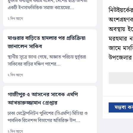
মুফতি ফয়জুল করীম বলেন, দেশের ছাত্র-জনতা
একটি ইনসাফভিত্তিক সমাজ কায়েমের...
নিউইয়র্ক
অংশগ্রহণ
২ দিন আগে
অবস্থায় ই
মাগুরার বাড়িতে হামলার পর প্রতিক্রিয়া
মরহুমার 
জানালেন সাকিব
জামে মসজ
উপজেলার ল
স্থানীয় সূত্রে জানা গেছে, অজ্ঞাত পরিচয় দুর্বৃত্তরা
সাকিবের বাড়ির দক্ষিণ পাশের...
২ দিন আগে
গাজীপুর-৫ আসনের সাবেক এমপি
আখতারুজ্জামান গ্রেপ্তার
মন্তব্য 
ঢাকা মেট্রোপলিটন পুলিশের (ডিএমপি) মিডিয়া ও
পাবলিক রিলেশন্স বিভাগের অতিরিক্ত উপ...
২ দিন আগে