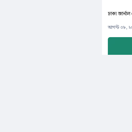
ঢাকা জার্নাল 
আগস্ট ০৮, ২