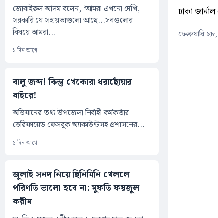
জোবাইরুল আলম বলেন, ‘আমরা এখনো দেখি,
ঢাকা জার্নাল 
সরকারি যে সহায়তাগুলো আছে...সবগুলোর
বিষয়ে আমরা...
ফেব্রুয়ারি ২
১ দিন আগে
বালু জব্দ! কিন্তু খেকোরা ধরাছোঁয়ার
বাইরে!
অভিযানের তথ্য উপজেলা নির্বাহী কর্মকর্তার
ভেরিফায়েড ফেসবুক অ্যাকাউন্টসহ প্রশাসনের...
১ দিন আগে
জুলাই সনদ নিয়ে ছিনিমিনি খেললে
পরিণতি ভালো হবে না: মুফতি ফয়জুল
করীম