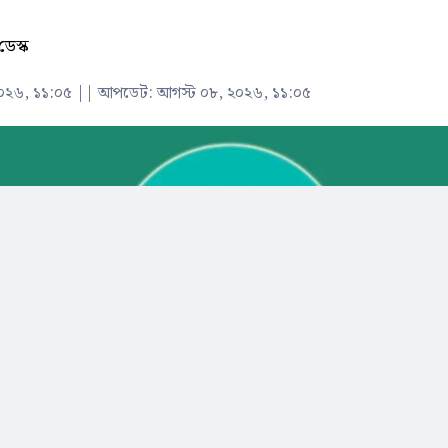
ডেস্ক
০২৬, ১১:০৫
||
আপডেট: আগস্ট ০৮, ২০২৬, ১১:০৫