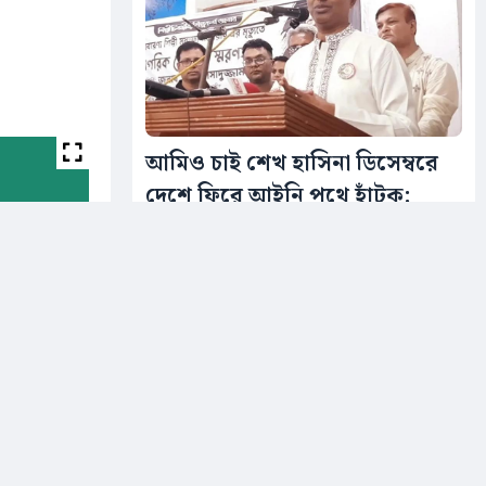
আমিও চাই শেখ হাসিনা ডিসেম্বরে
দেশে ফিরে আইনি পথে হাঁটুক:
আইনমন্ত্রী
শুক্রবার (৭ আগস্ট) বেলা ১১টায় ঝিনাইদহের
শৈলকুপা উপজেলা পরিষদ অডিটোরিয়ামে
আয়োজিত...
১৫ ঘন্টা আগে