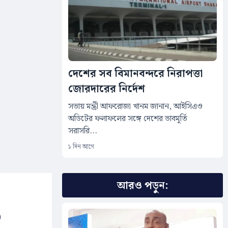
দেশের সব বিমানবন্দরে নিরাপত্তা
জোরদারের নির্দেশ
সভায় মন্ত্রী আফরোজা খানম জানান, আইসিএও
অডিটের ফলাফলের সঙ্গে দেশের ভাবমূর্তি
সরাসরি...
১ দিন আগে
আরও পড়ুন:
০