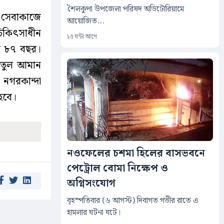
শৈলকুপা উপজেলা পরিষদ অডিটোরিয়ামে
 সেবাকাজে
আয়োজিত...
িকিৎসাধীন
১৫ ঘন্টা আগে
িল ৮৭ বছর।
য়তুল আমান
নগরকান্দা
হবে।
নওফেলের চশমা হিলের বাসভবনে
পেট্রোল বোমা নিক্ষেপ ও
অগ্নিসংযোগ
বৃহস্পতিবার (৬ আগস্ট) দিবাগত গভীর রাতে এ
হামলার ঘটনা ঘটে।