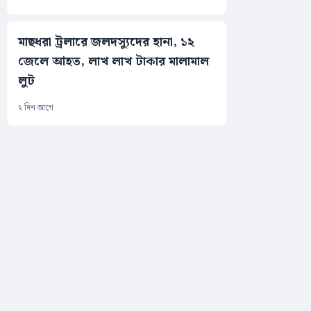
মাছধরা ট্রলারে জলদস্যুদের হানা, ১২
জেলে আহত, লাখ লাখ টাকার মালামাল
লুট
২ দিন আগে