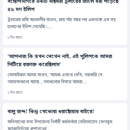
বঙ্গোপসাগরে একটি মাছধরা ট্রলারের জালে ধরা পড়েছে
৪৬ মণ ইলিশ
ট্রলারের মাঝি আলমগীর বলেন, প্রায় পাঁচ বছর পর একসঙ্গে এত বড়
চালানের ইলিশ পেয়েছি।...
১ দিন আগে
‘আপনারা কি তখন দেখেন নাই, এই পুলিশকে আমরা
পিটিয়ে রক্তাক্ত করেছিলাম’
জোবাইরুল আলম বলেন, ‘আমরা এখনো দেখি, সরকারি যে
সহায়তাগুলো আছে...সবগুলোর বিষয়ে আমরা...
২ দিন আগে
বালু জব্দ! কিন্তু খেকোরা ধরাছোঁয়ার বাইরে!
অভিযানের তথ্য উপজেলা নির্বাহী কর্মকর্তার ভেরিফায়েড ফেসবুক
অ্যাকাউন্টসহ প্রশাসনের...