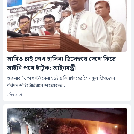
আমিও চাই শেখ হাসিনা ডিসেম্বরে দেশে ফিরে
আইনি পথে হাঁটুক: আইনমন্ত্রী
শুক্রবার (৭ আগস্ট) বেলা ১১টায় ঝিনাইদহের শৈলকুপা উপজেলা
পরিষদ অডিটোরিয়ামে আয়োজিত...
১ দিন আগে