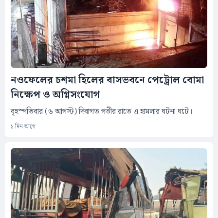
নওফেলের চশমা হিলের বাসভবনে পেট্রোল বোমা
নিক্ষেপ ও অগ্নিসংযোগ
বৃহস্পতিবার (৬ আগস্ট) দিবাগত গভীর রাতে এ হামলার ঘটনা ঘটে।
১ দিন আগে