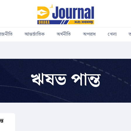
াজনীতি
আন্তর্জাতিক
অর্থনীতি
অপরাধ
খেলা
ত
ঋষভ পান্ত
্ত