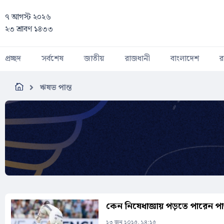
Skip to main content
৭ আগস্ট ২০২৬
২৩ শ্রাবণ ১৪৩৩
প্রচ্ছদ
সর্বশেষ
জাতীয়
রাজধানী
বাংলাদেশ
র
ঋষভ পান্ত
কেন নিষেধাজ্ঞায় পড়তে পারেন পান
২৩ জুন ২০২৫, ১৪:২৫