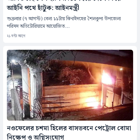
আইনি পথে হাঁটুক: আইনমন্ত্রী
শুক্রবার (৭ আগস্ট) বেলা ১১টায় ঝিনাইদহের শৈলকুপা উপজেলা
পরিষদ অডিটোরিয়ামে আয়োজিত...
২১ ঘন্টা আগে
নওফেলের চশমা হিলের বাসভবনে পেট্রোল বোমা
নিক্ষেপ ও অগ্নিসংযোগ