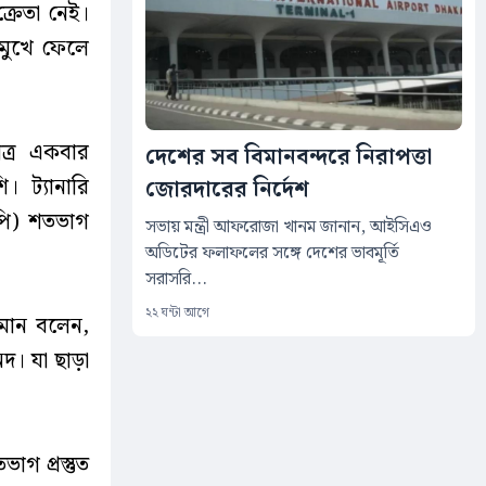
্রেতা নেই।
 মুখে ফেলে
াত্র একবার
দেশের সব বিমানবন্দরে নিরাপত্তা
 ট্যানারি
জোরদারের নির্দেশ
িপি) শতভাগ
সভায় মন্ত্রী আফরোজা খানম জানান, আইসিএও
অডিটের ফলাফলের সঙ্গে দেশের ভাবমূর্তি
সরাসরি...
২২ ঘন্টা আগে
হমান বলেন,
নদ। যা ছাড়া
াগ প্রস্তুত