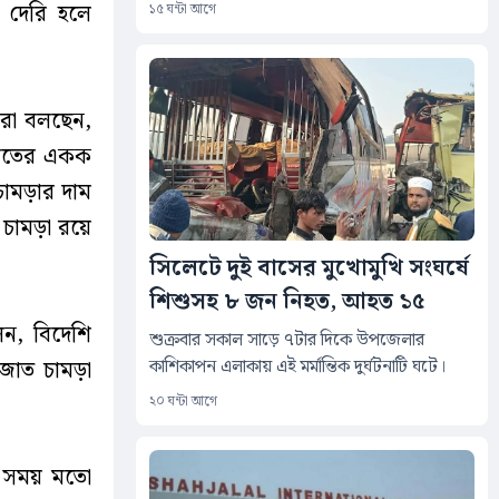
ে দেরি হলে
১৫ ঘন্টা আগে
ারা বলছেন,
 খাতের একক
 চামড়ার দাম
চামড়া রয়ে
সিলেটে দুই বাসের মুখোমুখি সংঘর্ষে
শিশুসহ ৮ জন নিহত, আহত ১৫
েন, বিদেশি
শুক্রবার সকাল সাড়ে ৭টার দিকে উপজেলার
কাশিকাপন এলাকায় এই মর্মান্তিক দুর্ঘটনাটি ঘটে।
য়াজাত চামড়া
২০ ঘন্টা আগে
যা সময় মতো