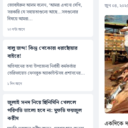
জোবাইরুল আলম বলেন, ‘আমরা এখনো দেখি,
জুন ০৪, ২০২
সরকারি যে সহায়তাগুলো আছে...সবগুলোর
বিষয়ে আমরা...
২০ ঘন্টা আগে
বালু জব্দ! কিন্তু খেকোরা ধরাছোঁয়ার
বাইরে!
অভিযানের তথ্য উপজেলা নির্বাহী কর্মকর্তার
ভেরিফায়েড ফেসবুক অ্যাকাউন্টসহ প্রশাসনের...
১ দিন আগে
জুলাই সনদ নিয়ে ছিনিমিনি খেললে
পরিণতি ভালো হবে না: মুফতি ফয়জুল
করীম
একদিকে দা