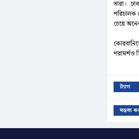
তারা। ঢাকা
পরিচালক ম
চেয়ে অনেক
কোরবানিত
পরামর্শও স
ট্যাগ
মন্তব্য 