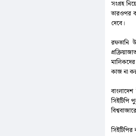
সংগ্রহ নি
তারওপর বা
দেবে।
রফতানি উন
প্রক্রিয়
মালিকদের 
কাজ না ক
বাংলাদেশ 
সিইটিপি পু
বিশ্ববাজার
সিইটিপির ব