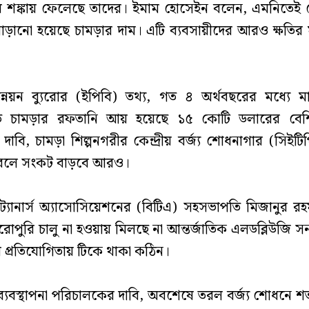
য়ে শঙ্কায় ফেলেছে তাদের। ইমাম হোসেইন বলেন, এমনিতেই ক
ড়ানো হয়েছে চামড়ার দাম। এটি ব্যবসায়ীদের আরও ক্ষতির
্নয়ন ব্যুরোর (ইপিবি) তথ্য, গত ৪ অর্থবছরের মধ্যে ম
াজাত চামড়ার রফতানি আয় হয়েছে ১৫ কোটি ডলারের বেশি।
দাবি, চামড়া শিল্পনগরীর কেন্দ্রীয় বর্জ্য শোধনাগার (সিইট
রলে সংকট বাড়বে আরও।
ট্যানার্স অ্যাসোসিয়েশনের (বিটিএ) সহসভাপতি মিজানুর র
রোপুরি চালু না হওয়ায় মিলছে না আন্তর্জাতিক এলডব্লিউজি স
ে প্রতিযোগিতায় টিকে থাকা কঠিন।
্যবস্থাপনা পরিচালকের দাবি, অবশেষে তরল বর্জ্য শোধনে শতভ