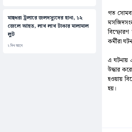
গত সোমবার
মাছধরা ট্রলারে জলদস্যুদের হানা, ১২
মসজিদসংল
জেলে আহত, লাখ লাখ টাকার মালামাল
বিস্ফোরণ
লুট
কর্মীরা ঘটন
২ দিন আগে
এ ঘটনায় এ
উদ্ধার কর
হওয়ায় বিকে
হয়।