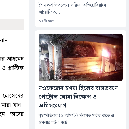
শৈলকুপা উপজেলা পরিষদ অডিটোরিয়ামে
আয়োজিত...
৬ ঘন্টা আগে
 যান।
মির আহমেদ
ও প্লাস্টিক
নওফেলের চশমা হিলের বাসভবনে
ত হোসেনের
পেট্রোল বোমা নিক্ষেপ ও
মারা যান।
অগ্নিসংযোগ
েন। তাদের
বৃহস্পতিবার (৬ আগস্ট) দিবাগত গভীর রাতে এ
হামলার ঘটনা ঘটে।