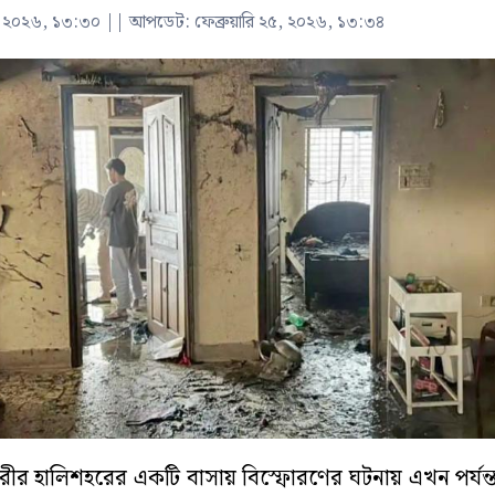
২৫, ২০২৬, ১৩:৩০
||
আপডেট: ফেব্রুয়ারি ২৫, ২০২৬, ১৩:৩৪
 নগরীর হালিশহরের একটি বাসায় বিস্ফোরণের ঘটনায় এখন পর্যন্