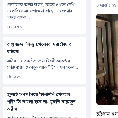
জোবাইরুল আলম বলেন, ‘আমরা এখনো দেখি,
ফেব্রুয়ারি 
সরকারি যে সহায়তাগুলো আছে...সবগুলোর
বিষয়ে আমরা...
১৫ ঘন্টা আগে
বালু জব্দ! কিন্তু খেকোরা ধরাছোঁয়ার
বাইরে!
অভিযানের তথ্য উপজেলা নির্বাহী কর্মকর্তার
ভেরিফায়েড ফেসবুক অ্যাকাউন্টসহ প্রশাসনের...
১ দিন আগে
জুলাই সনদ নিয়ে ছিনিমিনি খেললে
পরিণতি ভালো হবে না: মুফতি ফয়জুল
করীম
চট্টগ্রাম