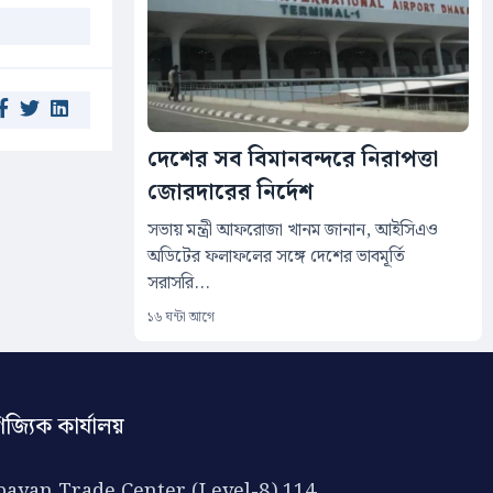
দেশের সব বিমানবন্দরে নিরাপত্তা
জোরদারের নির্দেশ
সভায় মন্ত্রী আফরোজা খানম জানান, আইসিএও
অডিটের ফলাফলের সঙ্গে দেশের ভাবমূর্তি
সরাসরি...
১৬ ঘন্টা আগে
িজ্যিক কার্যালয়
ayan Trade Center (Level-8) 114