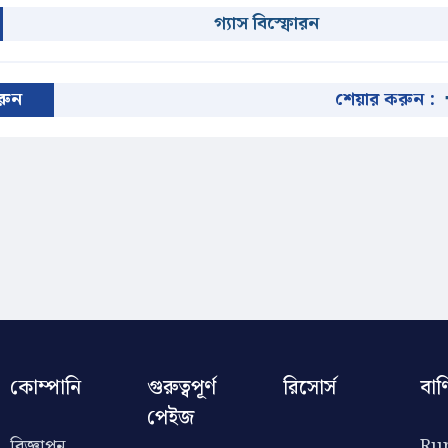
গ্যাস বিস্ফোরন
করুন
শেয়ার করুন :
কোম্পানি
গুরুত্বপূর্ণ
রিসোর্স
বাণ
পেইজ
বিজ্ঞাপন
Rup