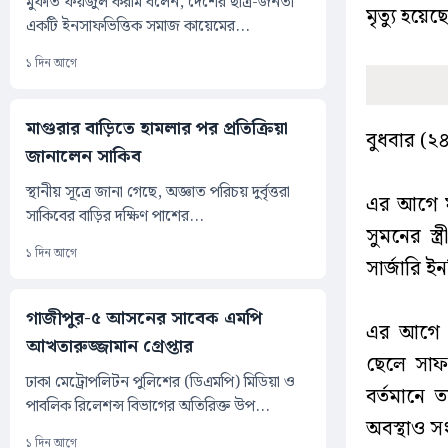
মুফতি ফয়জুল করীম বলেন, দেশের ছাত্র-জনতা
মৃত্যু হয়েছ
একটি ইনসাফভিত্তিক সমাজ কায়েমের...
১ দিন আগে
মাগুরার বাড়িতে হামলার পর প্রতিক্রিয়া
বুধবার (২
জানালেন সাকিব
স্থানীয় সূত্রে জানা গেছে, অজ্ঞাত পরিচয় দুর্বৃত্তরা
এর আগে ম
সাকিবের বাড়ির দক্ষিণ পাশের...
সুমনের স্ত
১ দিন আগে
সার্জারি 
গাজীপুর-৫ আসনের সাবেক এমপি
এর আগে দ
আখতারুজ্জামান গ্রেপ্তার
ছেলে সাফ
ঢাকা মেট্রোপলিটন পুলিশের (ডিএমপি) মিডিয়া ও
বর্তমানে
পাবলিক রিলেশন্স বিভাগের অতিরিক্ত উপ...
অবস্থাও স
১ দিন আগে