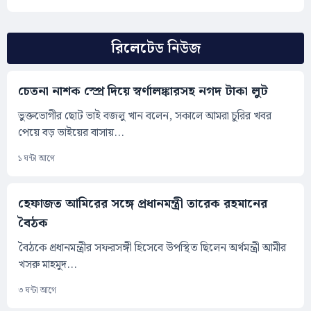
রিলেটেড নিউজ
চেতনা নাশক স্প্রে দিয়ে স্বর্ণালঙ্কারসহ নগদ টাকা লুট
ভুক্তভোগীর ছোট ভাই বজলু খান বলেন, সকালে আমরা চুরির খবর
পেয়ে বড় ভাইয়ের বাসায়...
১ ঘন্টা আগে
হেফাজত আমিরের সঙ্গে প্রধানমন্ত্রী তারেক রহমানের
বৈঠক
​বৈঠকে প্রধানমন্ত্রীর সফরসঙ্গী হিসেবে উপস্থিত ছিলেন অর্থমন্ত্রী আমীর
খসরু মাহমুদ...
৩ ঘন্টা আগে