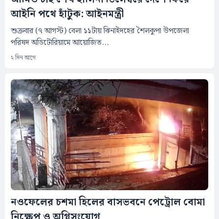
আইনি পথে হাঁটুক: আইনমন্ত্রী
শুক্রবার (৭ আগস্ট) বেলা ১১টায় ঝিনাইদহের শৈলকুপা উপজেলা
পরিষদ অডিটোরিয়ামে আয়োজিত...
২ দিন আগে
নওফেলের চশমা হিলের বাসভবনে পেট্রোল বোমা
নিক্ষেপ ও অগ্নিসংযোগ