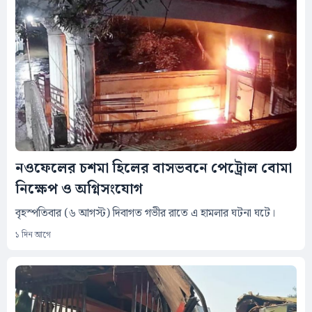
নওফেলের চশমা হিলের বাসভবনে পেট্রোল বোমা
নিক্ষেপ ও অগ্নিসংযোগ
বৃহস্পতিবার (৬ আগস্ট) দিবাগত গভীর রাতে এ হামলার ঘটনা ঘটে।
১ দিন আগে