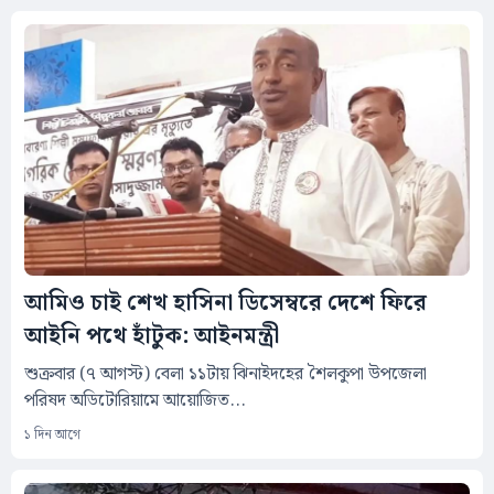
আমিও চাই শেখ হাসিনা ডিসেম্বরে দেশে ফিরে
আইনি পথে হাঁটুক: আইনমন্ত্রী
শুক্রবার (৭ আগস্ট) বেলা ১১টায় ঝিনাইদহের শৈলকুপা উপজেলা
পরিষদ অডিটোরিয়ামে আয়োজিত...
১ দিন আগে