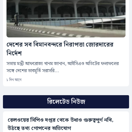
দেশের সব বিমানবন্দরে নিরাপত্তা জোরদারের
নির্দেশ
সভায় মন্ত্রী আফরোজা খানম জানান, আইসিএও অডিটের ফলাফলের
সঙ্গে দেশের ভাবমূর্তি সরাসরি...
১ দিন আগে
রিলেটেড নিউজ
রেলওয়ের সিপিও দপ্তর থেকে উধাও গুরুত্বপূর্ণ নথি,
উঠছে তথ্য গোপনের অভিযোগ