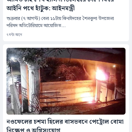
আইনি পথে হাঁটুক: আইনমন্ত্রী
শুক্রবার (৭ আগস্ট) বেলা ১১টায় ঝিনাইদহের শৈলকুপা উপজেলা
পরিষদ অডিটোরিয়ামে আয়োজিত...
৭ ঘন্টা আগে
নওফেলের চশমা হিলের বাসভবনে পেট্রোল বোমা
নিক্ষেপ ও অগ্নিসংযোগ