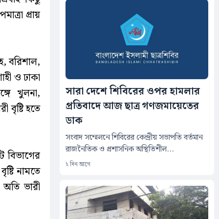
াত্রা প্রায়
হ, বরিশাল,
াহী ও ঢাকা
সারা দেশে শিবিরের ওপর হামলার
গে খুলনা,
প্রতিবাদে আজ ছাত্র গণজমায়েতের
বৃষ্টি হতে
ডাক
সংবাদ সম্মেলনে শিবিরের কেন্দ্রীয় সভাপতি বর্তমান
রাজনৈতিক ও প্রশাসনিক অস্থিতিশীল...
েট বিভাগের
২ দিন আগে
ষ্টি নামতে
 অতি ভারী