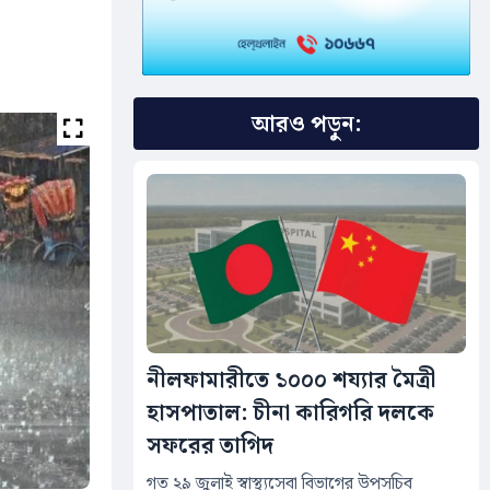
আরও পড়ুন:
নীলফামারীতে ১০০০ শয্যার মৈত্রী
হাসপাতাল: চীনা কারিগরি দলকে
সফরের তাগিদ
গত ২৯ জুলাই স্বাস্থ্যসেবা বিভাগের উপসচিব