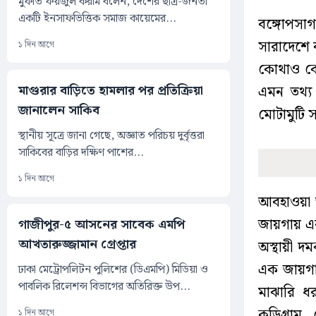
মুফতি ফয়জুল করীম বলেন, দেশের ছাত্র-জনতা
একটি ইনসাফভিত্তিক সমাজ কায়েমের...
বঙ্গোপসাগর
সারাদেশে ব
১ দিন আগে
কোথাও কোথ
মাগুরার বাড়িতে হামলার পর প্রতিক্রিয়া
এমন তথ্য
জানালেন সাকিব
মোটামুটি 
স্থানীয় সূত্রে জানা গেছে, অজ্ঞাত পরিচয় দুর্বৃত্তরা
সাকিবের বাড়ির দক্ষিণ পাশের...
১ দিন আগে
আবহাওয়া 
জায়গায় এব
গাজীপুর-৫ আসনের সাবেক এমপি
আখতারুজ্জামান গ্রেপ্তার
অস্থায়ী দম
এক জায়গায়
ঢাকা মেট্রোপলিটন পুলিশের (ডিএমপি) মিডিয়া ও
পাবলিক রিলেশন্স বিভাগের অতিরিক্ত উপ...
মাঝারি ধর
কুড়িগ্রাম
১ দিন আগে