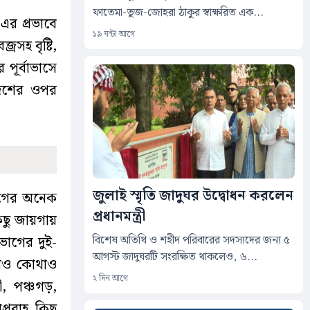
ফাতেমা-তুজ-জোহরা ঠাকুর স্বাক্ষরিত এক...
 এর প্রভাবে
১৯ ঘন্টা আগে
রসহ বৃষ্টি,
পূর্বাভাসে
দেশের ওপর
জুলাই স্মৃতি জাদুঘর উদ্বোধন করলেন
াগের অনেক
প্রধানমন্ত্রী
িছু জায়গায়
বিশেষ অতিথি ও শহীদ পরিবারের সদস্যদের জন্য ৫
িভাগের দুই-
আগস্ট জাদুঘরটি সংরক্ষিত থাকলেও, ৬...
োথাও কোথাও
২ দিন আগে
ী, পঞ্চগড়,
্রবাহ কিছু