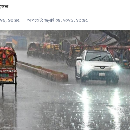
ডেস্ক
০২৬, ১৩:৪৫
||
আপডেট: জুলাই ০৪, ২০২৬, ১৩:৪৫