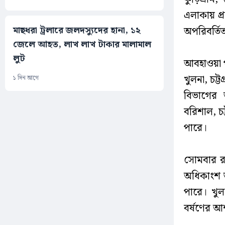
এলাকায় প্র
মাছধরা ট্রলারে জলদস্যুদের হানা, ১২
অপরিবর্তি
জেলে আহত, লাখ লাখ টাকার মালামাল
লুট
আবহাওয়া প
খুলনা, চট
১ দিন আগে
বিভাগের 
বরিশাল, চ
পারে।
সোমবার রা
অধিকাংশ জ
পারে। খু
বর্ষণের আ