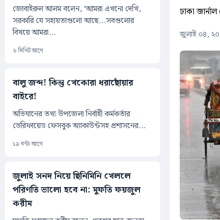
জোবাইরুল আলম বলেন, ‘আমরা এখনো দেখি,
ঢাকা জার্নাল 
সরকারি যে সহায়তাগুলো আছে...সবগুলোর
বিষয়ে আমরা...
জুলাই ০৪, ২
৬ মিনিট আগে
বালু জব্দ! কিন্তু খেকোরা ধরাছোঁয়ার
বাইরে!
অভিযানের তথ্য উপজেলা নির্বাহী কর্মকর্তার
ভেরিফায়েড ফেসবুক অ্যাকাউন্টসহ প্রশাসনের...
১৯ ঘন্টা আগে
জুলাই সনদ নিয়ে ছিনিমিনি খেললে
পরিণতি ভালো হবে না: মুফতি ফয়জুল
করীম