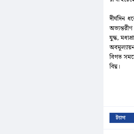
দীর্ঘদিন ধ
অভ্যন্তরী
যুদ্ধ, মধ্
অবমূল্যায়
বিগত সময়ে 
বিঘ্ন।
ট্যাগ