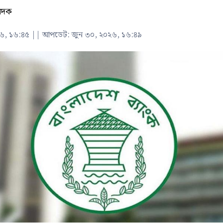
বেদক
৬, ১৬:৪৫
||
আপডেট: জুন ৩০, ২০২৬, ১৬:৪৯