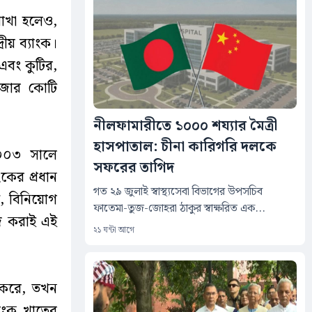
রাখা হলেও,
ীয় ব্যাংক।
 এবং কুটির,
হাজার কোটি
নীলফামারীতে ১০০০ শয্যার মৈত্রী
হাসপাতাল: চীনা কারিগরি দলকে
২০০৩ সালে
সফরের তাগিদ
ংকের প্রধান
গত ২৯ জুলাই স্বাস্থ্যসেবা বিভাগের উপসচিব
ধি, বিনিয়োগ
ফাতেমা-তুজ-জোহরা ঠাকুর স্বাক্ষরিত এক...
সহজ করাই এই
২১ ঘন্টা আগে
ণ করে, তখন
যাংক খাতের