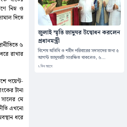
রণে নিম্ন ও
 সামাল দিতে
জুলাই স্মৃতি জাদুঘর উদ্বোধন করলেন
প্রধানমন্ত্রী
রানীতিতে ৬
বিশেষ অতিথি ও শহীদ পরিবারের সদস্যদের জন্য ৫
 ধরে রাখার
আগস্ট জাদুঘরটি সংরক্ষিত থাকলেও, ৬...
২ দিন আগে
শে পয়েন্ট-
যাংকের টানা
 সালের মে
্ফীতি এখনো
অবস্থান ধরে