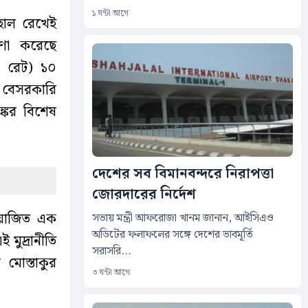
১ ঘন্টা আগে
বহাল রেখেই
োষণা করেছে
পো রেট) ১০
শি বেসরকারি
্কের বিশেষ
দেশের সব বিমানবন্দরে নিরাপত্তা
জোরদারের নির্দেশ
আয়োজিত এক
সভায় মন্ত্রী আফরোজা খানম জানান, আইসিএও
অডিটের ফলাফলের সঙ্গে দেশের ভাবমূর্তি
 মুদ্রানীতি
সরাসরি...
মোস্তাকুর
৩ ঘন্টা আগে