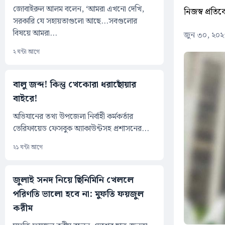
জোবাইরুল আলম বলেন, ‘আমরা এখনো দেখি,
নিজস্ব প্রতি
সরকারি যে সহায়তাগুলো আছে...সবগুলোর
বিষয়ে আমরা...
জুন ৩০, ২০২
২ ঘন্টা আগে
বালু জব্দ! কিন্তু খেকোরা ধরাছোঁয়ার
বাইরে!
অভিযানের তথ্য উপজেলা নির্বাহী কর্মকর্তার
ভেরিফায়েড ফেসবুক অ্যাকাউন্টসহ প্রশাসনের...
২১ ঘন্টা আগে
জুলাই সনদ নিয়ে ছিনিমিনি খেললে
পরিণতি ভালো হবে না: মুফতি ফয়জুল
করীম