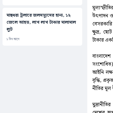
মূল্যস্ফী
মাছধরা ট্রলারে জলদস্যুদের হানা, ১২
উৎপাদন ও 
জেলে আহত, লাখ লাখ টাকার মালামাল
বেসরকারি খ
লুট
ক্ষুদ্র, 
টাকার একট
১ দিন আগে
বাংলাদেশ
সংশোধিত) অ
আইনি লক্ষ্
বৃদ্ধি, প্
নীতির মূল 
মুদ্রানীত
দেশের অর্