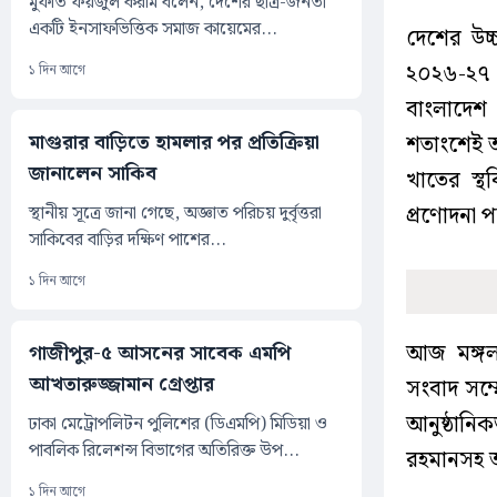
মুফতি ফয়জুল করীম বলেন, দেশের ছাত্র-জনতা
একটি ইনসাফভিত্তিক সমাজ কায়েমের...
দেশের উচ্
২০২৬-২৭ অ
১ দিন আগে
বাংলাদেশ 
মাগুরার বাড়িতে হামলার পর প্রতিক্রিয়া
শতাংশেই অপ
জানালেন সাকিব
খাতের স্থ
প্রণোদনা 
স্থানীয় সূত্রে জানা গেছে, অজ্ঞাত পরিচয় দুর্বৃত্তরা
সাকিবের বাড়ির দক্ষিণ পাশের...
১ দিন আগে
আজ মঙ্গল
গাজীপুর-৫ আসনের সাবেক এমপি
আখতারুজ্জামান গ্রেপ্তার
সংবাদ সম্ম
আনুষ্ঠান
ঢাকা মেট্রোপলিটন পুলিশের (ডিএমপি) মিডিয়া ও
পাবলিক রিলেশন্স বিভাগের অতিরিক্ত উপ...
রহমানসহ অন
১ দিন আগে