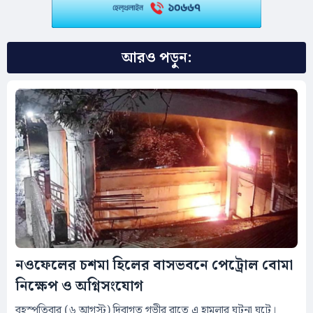
আরও পড়ুন:
নওফেলের চশমা হিলের বাসভবনে পেট্রোল বোমা
নিক্ষেপ ও অগ্নিসংযোগ
বৃহস্পতিবার (৬ আগস্ট) দিবাগত গভীর রাতে এ হামলার ঘটনা ঘটে।