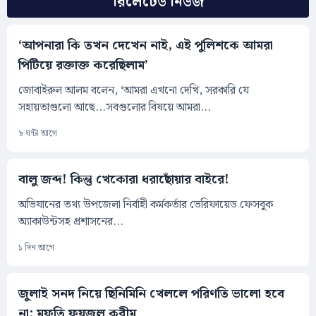
রিলেটেড নিউজ
‘আপনারা কি তখন দেখেন নাই, এই পুলিশকে আমরা
পিটিয়ে রক্তাক্ত করেছিলাম’
জোবাইরুল আলম বলেন, ‘আমরা এখনো দেখি, সরকারি যে
সহায়তাগুলো আছে...সবগুলোর বিষয়ে আমরা...
৮ ঘন্টা আগে
বালু জব্দ! কিন্তু খেকোরা ধরাছোঁয়ার বাইরে!
অভিযানের তথ্য উপজেলা নির্বাহী কর্মকর্তার ভেরিফায়েড ফেসবুক
অ্যাকাউন্টসহ প্রশাসনের...
১ দিন আগে
জুলাই সনদ নিয়ে ছিনিমিনি খেললে পরিণতি ভালো হবে
না: মুফতি ফয়জুল করীম