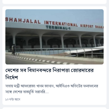
দেশের সব বিমানবন্দরে নিরাপত্তা জোরদারের
নির্দেশ
সভায় মন্ত্রী আফরোজা খানম জানান, আইসিএও অডিটের ফলাফলের
সঙ্গে দেশের ভাবমূর্তি সরাসরি...
১০ ঘন্টা আগে