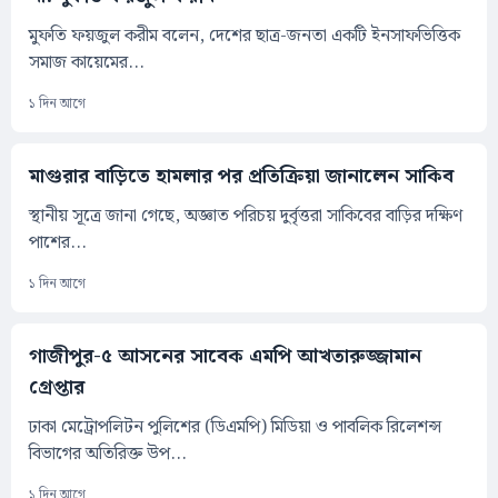
মুফতি ফয়জুল করীম বলেন, দেশের ছাত্র-জনতা একটি ইনসাফভিত্তিক
সমাজ কায়েমের...
১ দিন আগে
মাগুরার বাড়িতে হামলার পর প্রতিক্রিয়া জানালেন সাকিব
স্থানীয় সূত্রে জানা গেছে, অজ্ঞাত পরিচয় দুর্বৃত্তরা সাকিবের বাড়ির দক্ষিণ
পাশের...
১ দিন আগে
গাজীপুর-৫ আসনের সাবেক এমপি আখতারুজ্জামান
গ্রেপ্তার
ঢাকা মেট্রোপলিটন পুলিশের (ডিএমপি) মিডিয়া ও পাবলিক রিলেশন্স
বিভাগের অতিরিক্ত উপ...
১ দিন আগে