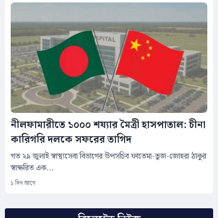
নীলফামারীতে ১০০০ শয্যার মৈত্রী হাসপাতাল: চীনা
কারিগরি দলকে সফরের তাগিদ
গত ২৯ জুলাই স্বাস্থ্যসেবা বিভাগের উপসচিব ফাতেমা-তুজ-জোহরা ঠাকুর
স্বাক্ষরিত এক...
১ দিন আগে