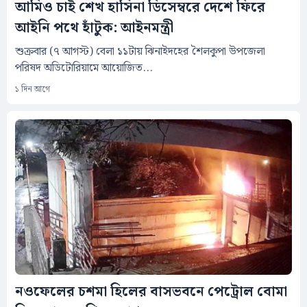
আমিও চাই শেখ হাসিনা ডিসেম্বরে দেশে ফিরে
আইনি পথে হাঁটুক: আইনমন্ত্রী
শুক্রবার (৭ আগস্ট) বেলা ১১টায় ঝিনাইদহের শৈলকুপা উপজেলা
পরিষদ অডিটোরিয়ামে আয়োজিত...
১ দিন আগে
নওফেলের চশমা হিলের বাসভবনে পেট্রোল বোমা