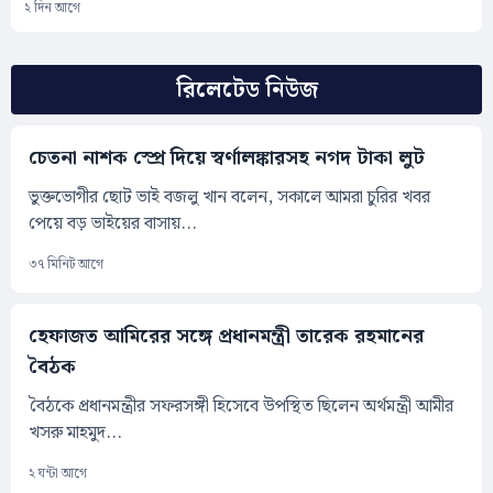
২ দিন আগে
রিলেটেড নিউজ
চেতনা নাশক স্প্রে দিয়ে স্বর্ণালঙ্কারসহ নগদ টাকা লুট
ভুক্তভোগীর ছোট ভাই বজলু খান বলেন, সকালে আমরা চুরির খবর
পেয়ে বড় ভাইয়ের বাসায়...
৩৭ মিনিট আগে
হেফাজত আমিরের সঙ্গে প্রধানমন্ত্রী তারেক রহমানের
বৈঠক
​বৈঠকে প্রধানমন্ত্রীর সফরসঙ্গী হিসেবে উপস্থিত ছিলেন অর্থমন্ত্রী আমীর
খসরু মাহমুদ...
২ ঘন্টা আগে