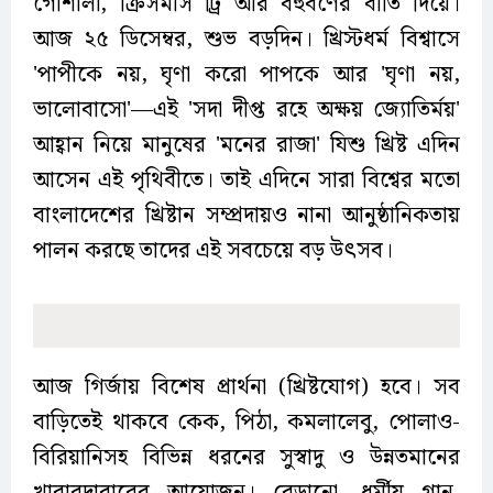
গোশালা, ক্রিসমাস ট্রি আর বহুবর্ণের বাতি দিয়ে।
আজ ২৫ ডিসেম্বর, শুভ বড়দিন। খ্রিস্টধর্ম বিশ্বাসে
'পাপীকে নয়, ঘৃণা করো পাপকে আর 'ঘৃণা নয়,
ভালোবাসো'—এই 'সদা দীপ্ত রহে অক্ষয় জ্যোতির্ময়'
আহ্বান নিয়ে মানুষের 'মনের রাজা' যিশু খ্রিষ্ট এদিন
আসেন এই পৃথিবীতে। তাই এদিনে সারা বিশ্বের মতো
বাংলাদেশের খ্রিষ্টান সম্প্রদায়ও নানা আনুষ্ঠানিকতায়
পালন করছে তাদের এই সবচেয়ে বড় উৎসব।
আজ গির্জায় বিশেষ প্রার্থনা (খ্রিষ্টযোগ) হবে। সব
বাড়িতেই থাকবে কেক, পিঠা, কমলালেবু, পোলাও-
বিরিয়ানিসহ বিভিন্ন ধরনের সুস্বাদু ও উন্নতমানের