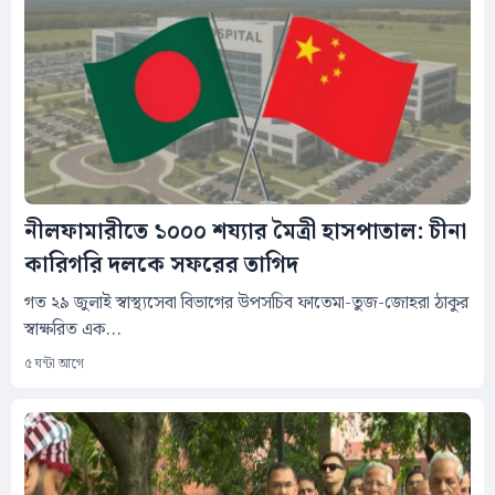
নীলফামারীতে ১০০০ শয্যার মৈত্রী হাসপাতাল: চীনা
কারিগরি দলকে সফরের তাগিদ
গত ২৯ জুলাই স্বাস্থ্যসেবা বিভাগের উপসচিব ফাতেমা-তুজ-জোহরা ঠাকুর
স্বাক্ষরিত এক...
৫ ঘন্টা আগে