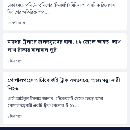
ঢাকা মেট্রোপলিটন পুলিশের (ডিএমপি) মিডিয়া ও পাবলিক রিলেশন্স
বিভাগের অতিরিক্ত উপ...
১৪ ঘন্টা আগে
মাছধরা ট্রলারে জলদস্যুদের হানা, ১২ জেলে আহত, লাখ
লাখ টাকার মালামাল লুট
১ দিন আগে
গোপালগঞ্জে আটাবোঝাই ট্রাক বসতঘরে, অন্তঃসত্ত্বা নারী
নিহত
ওসি আমিনুল ইসলাম জানান, টেকেরহাট থেকে ছেড়ে আসা
গোপালগঞ্জগামী একটি ট্রাক (যশোর-ট-১১...
১ দিন আগে