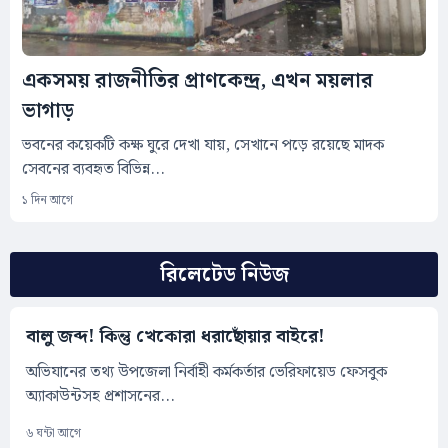
একসময় রাজনীতির প্রাণকেন্দ্র, এখন ময়লার
ভাগাড়
ভবনের কয়েকটি কক্ষ ঘুরে দেখা যায়, সেখানে পড়ে রয়েছে মাদক
সেবনের ব্যবহৃত বিভিন্ন...
১ দিন আগে
রিলেটেড নিউজ
বালু জব্দ! কিন্তু খেকোরা ধরাছোঁয়ার বাইরে!
অভিযানের তথ্য উপজেলা নির্বাহী কর্মকর্তার ভেরিফায়েড ফেসবুক
অ্যাকাউন্টসহ প্রশাসনের...
৬ ঘন্টা আগে