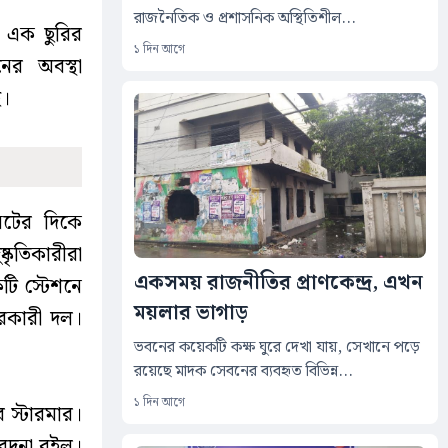
রাজনৈতিক ও প্রশাসনিক অস্থিতিশীল...
র এক ছুরির
১ দিন আগে
ের অবস্থা
ে।
নিটের দিকে
্কৃতিকারীরা
একসময় রাজনীতির প্রাণকেন্দ্র, এখন
কটি স্টেশনে
ময়লার ভাগাড়
ধারকারী দল।
ভবনের কয়েকটি কক্ষ ঘুরে দেখা যায়, সেখানে পড়ে
রয়েছে মাদক সেবনের ব্যবহৃত বিভিন্ন...
১ দিন আগে
র স্টারমার।
বেদনা রইল।