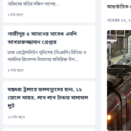
সাকিবের বাড়ির দক্ষিণ পাশের...
আন্তর্জাতিক 
৭ ঘন্টা আগে
নভেম্বর ০২, 
গাজীপুর-৫ আসনের সাবেক এমপি
আখতারুজ্জামান গ্রেপ্তার
ঢাকা মেট্রোপলিটন পুলিশের (ডিএমপি) মিডিয়া ও
পাবলিক রিলেশন্স বিভাগের অতিরিক্ত উপ...
৮ ঘন্টা আগে
মাছধরা ট্রলারে জলদস্যুদের হানা, ১২
জেলে আহত, লাখ লাখ টাকার মালামাল
লুট
২২ ঘন্টা আগে