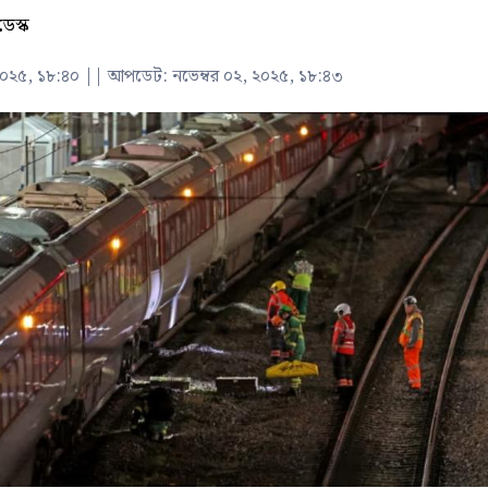
ডেস্ক
২০২৫, ১৮:৪০
||
আপডেট: নভেম্বর ০২, ২০২৫, ১৮:৪৩