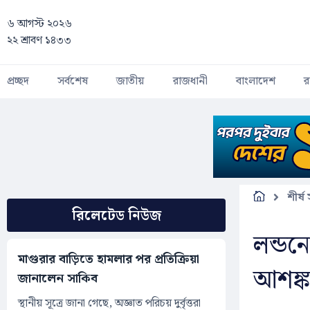
Skip to main content
৬ আগস্ট ২০২৬
২২ শ্রাবণ ১৪৩৩
প্রচ্ছদ
সর্বশেষ
জাতীয়
রাজধানী
বাংলাদেশ
র
শীর্ষ
রিলেটেড নিউজ
লন্ডন
মাগুরার বাড়িতে হামলার পর প্রতিক্রিয়া
আশঙ্
জানালেন সাকিব
স্থানীয় সূত্রে জানা গেছে, অজ্ঞাত পরিচয় দুর্বৃত্তরা