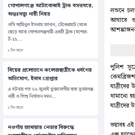
গোপালগঞ্জে আটাবোঝাই ট্রাক বসতঘরে,
লন্ডনে চল
অন্তঃসত্ত্বা নারী নিহত
আঘাতে গু
ওসি আমিনুল ইসলাম জানান, টেকেরহাট থেকে
আশঙ্কাজনক
ছেড়ে আসা গোপালগঞ্জগামী একটি ট্রাক (যশোর-
ট-১১...
১ দিন আগে
পুলিশ সূত
বিয়ের প্রলোভনে কলেজছাত্রীকে ধর্ষণের
কেমব্রিজশা
অভিযোগ, ইমাম গ্রেপ্তার
যাত্রীদের 
এ ঘটনায় গত ২৬ জুলাই ভুক্তভোগীর বাবা সুনামগঞ্জ
থামানো হয়।
নারী ও শিশু নির্যাতন দমন...
যাত্রীদের
১ দিন আগে
ভয়াবহ এই ঘ
নওগাঁয় জামায়াত নেতার বিরুদ্ধে
এক্স হ্যা