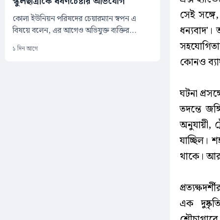
স্কুলছাত্রীকে ধর্ষণচেষ্টার অভিযোগ
সেই সঙ্গে
কোলা ইউনিয়ন পরিষদের চেয়ারম্যান স্বপন এ
ধন্যবাদ'। 
বিষয়ে বলেন, এর আগেও অভিযুক্ত ব্যক্তির...
সহযোগিতার
১ দিন আগে
কোনও ব্যাঘা
ঘটনা প্রসঙ
তদন্তে জঙ
অনুযায়ী, ট
যাচ্ছিল। শ
থাকে। আর ত
প্রত্যক্ষদর
এক দুষ্ক
শৌচাগারে 