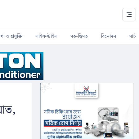
থ্য ও প্রযুক্তি
লাইফস্টাইল
মত-দ্বিমত
বিনোদন
সার্চ
ঘাত,