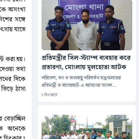
োকে অসংখ্য
লিশের সঙ্গে
িৎসায় যাতে
প্রতিমন্ত্রীর সিল-স্ট্যাম্প ব্যবহার করে
স্ট করা হয়।
প্রতারণা, মোংলায় মূলহোতা আটক
দেওয়া তথ্য
‎পরিবেশ, বন ও জলবায়ু পরিবর্তন মন্ত্রণালয়ের
টেশনের দিকে
প্রতিমন্ত্রী ও বাগেরহাট-৩ আসনের সংসদ...
 ভিড়ে ঠাসা
২ দিন আগে
ে বেড়াচ্ছিল
চতে অনেকে
র চিৎকার ৷