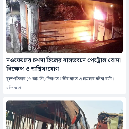
নওফেলের চশমা হিলের বাসভবনে পেট্রোল বোমা
নিক্ষেপ ও অগ্নিসংযোগ
বৃহস্পতিবার (৬ আগস্ট) দিবাগত গভীর রাতে এ হামলার ঘটনা ঘটে।
১ দিন আগে