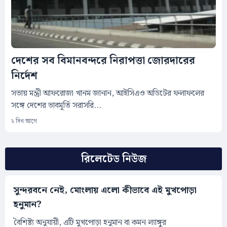
দেশের সব বিমানবন্দরে নিরাপত্তা জোরদারের
নির্দেশ
সভায় মন্ত্রী আফরোজা খানম জানান, আইসিএও অডিটের ফলাফলের
সঙ্গে দেশের ভাবমূর্তি সরাসরি...
২ দিন আগে
রিলেটেড নিউজ
সুন্দরবনে নেই, মোংলায় এলো কীভাবে এই মুখপোড়া
হনুমান?
বৈশিষ্ট্য অনুযায়ী, এটি মুখপোড়া হনুমান বা কমন ল্যাঙ্গুর