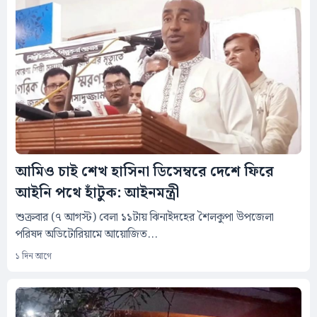
আমিও চাই শেখ হাসিনা ডিসেম্বরে দেশে ফিরে
আইনি পথে হাঁটুক: আইনমন্ত্রী
শুক্রবার (৭ আগস্ট) বেলা ১১টায় ঝিনাইদহের শৈলকুপা উপজেলা
পরিষদ অডিটোরিয়ামে আয়োজিত...
১ দিন আগে