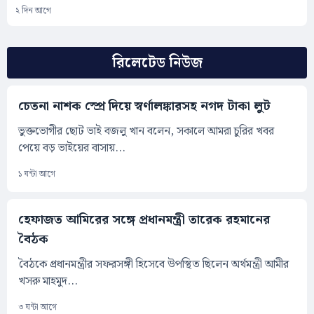
২ দিন আগে
রিলেটেড নিউজ
চেতনা নাশক স্প্রে দিয়ে স্বর্ণালঙ্কারসহ নগদ টাকা লুট
ভুক্তভোগীর ছোট ভাই বজলু খান বলেন, সকালে আমরা চুরির খবর
পেয়ে বড় ভাইয়ের বাসায়...
১ ঘন্টা আগে
হেফাজত আমিরের সঙ্গে প্রধানমন্ত্রী তারেক রহমানের
বৈঠক
​বৈঠকে প্রধানমন্ত্রীর সফরসঙ্গী হিসেবে উপস্থিত ছিলেন অর্থমন্ত্রী আমীর
খসরু মাহমুদ...
৩ ঘন্টা আগে