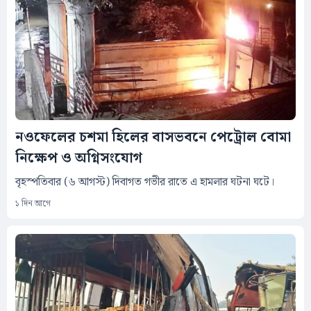
নওফেলের চশমা হিলের বাসভবনে পেট্রোল বোমা
নিক্ষেপ ও অগ্নিসংযোগ
বৃহস্পতিবার (৬ আগস্ট) দিবাগত গভীর রাতে এ হামলার ঘটনা ঘটে।
১ দিন আগে