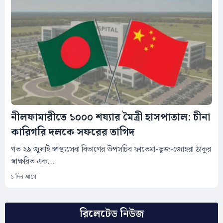
নীলফামারীতে ১০০০ শয্যার মৈত্রী হাসপাতাল: চীনা
কারিগরি দলকে সফরের তাগিদ
গত ২৯ জুলাই স্বাস্থ্যসেবা বিভাগের উপসচিব ফাতেমা-তুজ-জোহরা ঠাকুর
স্বাক্ষরিত এক...
১ দিন আগে
রিলেটেড নিউজ