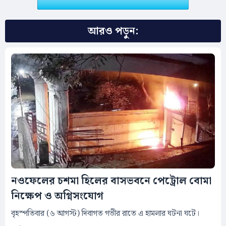
আরও পড়ুন:
নওফেলের চশমা হিলের বাসভবনে পেট্রোল বোমা
নিক্ষেপ ও অগ্নিসংযোগ
বৃহস্পতিবার (৬ আগস্ট) দিবাগত গভীর রাতে এ হামলার ঘটনা ঘটে।