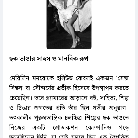
ছক
ভাঙার
সাহস
ও
মানবিক
রূপ
মেরিলিন মনরোকে হলিউড কেবলই একজন 'সেক্স
সিম্বল' বা সৌন্দর্যের প্রতীক হিসেবে উপস্থাপন করতে
চেয়েছিল। তবে গ্ল্যামারের আড়ালে বই, সাহিত্য, শিল্প
ও চিন্তার জগতের প্রতি তাঁর ছিল গভীর অনুরাগ।
তৎকালীন পুরুষতান্ত্রিক চলচ্চিত্র শিল্পের ছক ভাঙতে
নিজের একটি প্রোডাকশন কোম্পানিও গড়ে
তুলেছিলেন তিনি, যা সেই সময়ে ছিল এক বৈপ্লবিক