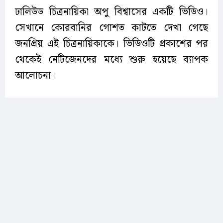
ঢালিউড চিত্রনায়িকা অপু বিশ্বাসের একটি ভিডিও।
সেখানে কোরবানির গোশত কাটতে দেখা গেছে
জনপ্রিয় এই চিত্রনায়িকাকে। ভিডিওটি প্রকাশের পর
থেকেই নেটিজেনদের মধ্যে শুরু হয়েছে ব্যাপক
আলোচনা।
বৃহস্পতিবার (২৮ মে) সকাল থেকে ভিডিওটি
ফেসবুকের বিভিন্ন পেজ ও ব্যক্তিগত অ্যাকাউন্টে
ছড়িয়ে পড়ে। যদিও এটি অভিনেত্রীর অফিশিয়াল
সামাজিক যোগাযোগ মাধ্যমে প্রকাশ করা হয়নি,
প্রকাশ করা হয়েছে অপুর প্রডাকশন হাউসের পেজ
থেকে। তবুও অল্প সময়েই ভিডিওটি ভাইরাল হয়ে