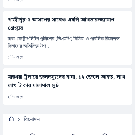
১ দিন আগে
গাজীপুর-৫ আসনের সাবেক এমপি আখতারুজ্জামান
গ্রেপ্তার
ঢাকা মেট্রোপলিটন পুলিশের (ডিএমপি) মিডিয়া ও পাবলিক রিলেশন্স
বিভাগের অতিরিক্ত উপ...
১ দিন আগে
মাছধরা ট্রলারে জলদস্যুদের হানা, ১২ জেলে আহত, লাখ
লাখ টাকার মালামাল লুট
২ দিন আগে
বিনোদন