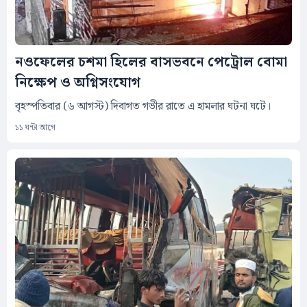
নওফেলের চশমা হিলের বাসভবনে পেট্রোল বোমা
নিক্ষেপ ও অগ্নিসংযোগ
বৃহস্পতিবার (৬ আগস্ট) দিবাগত গভীর রাতে এ হামলার ঘটনা ঘটে।
১১ ঘন্টা আগে