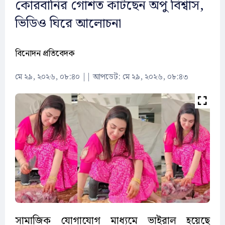
কোরবানির গোশত কাটছেন অপু বিশ্বাস,
ভিডিও ঘিরে আলোচনা
বিনোদন প্রতিবেদক
মে ২৯, ২০২৬, ০৮:৪০
||
আপডেট: মে ২৯, ২০২৬, ০৮:৪৩
সামাজিক যোগাযোগ মাধ্যমে ভাইরাল হয়েছে