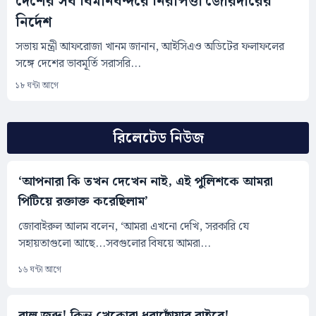
দেশের সব বিমানবন্দরে নিরাপত্তা জোরদারের
নির্দেশ
সভায় মন্ত্রী আফরোজা খানম জানান, আইসিএও অডিটের ফলাফলের
সঙ্গে দেশের ভাবমূর্তি সরাসরি...
১৮ ঘন্টা আগে
রিলেটেড নিউজ
‘আপনারা কি তখন দেখেন নাই, এই পুলিশকে আমরা
পিটিয়ে রক্তাক্ত করেছিলাম’
জোবাইরুল আলম বলেন, ‘আমরা এখনো দেখি, সরকারি যে
সহায়তাগুলো আছে...সবগুলোর বিষয়ে আমরা...
১৬ ঘন্টা আগে
বালু জব্দ! কিন্তু খেকোরা ধরাছোঁয়ার বাইরে!