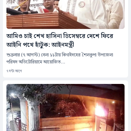
আমিও চাই শেখ হাসিনা ডিসেম্বরে দেশে ফিরে
আইনি পথে হাঁটুক: আইনমন্ত্রী
শুক্রবার (৭ আগস্ট) বেলা ১১টায় ঝিনাইদহের শৈলকুপা উপজেলা
পরিষদ অডিটোরিয়ামে আয়োজিত...
৭ ঘন্টা আগে