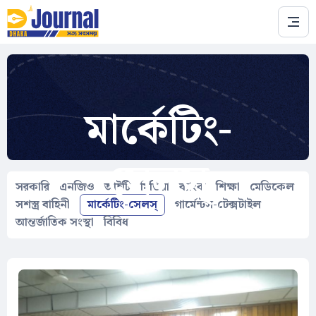
Skip to main content
মার্কেটিং-
সেলস্
সরকারি
এনজিও
আইটি
মিডিয়া
ব্যাংক
শিক্ষা
মেডিকেল
সশস্ত্র বাহিনী
মার্কেটিং-সেলস্
গার্মেন্টস-টেক্সটাইল
আন্তর্জাতিক সংস্থা
বিবিধ