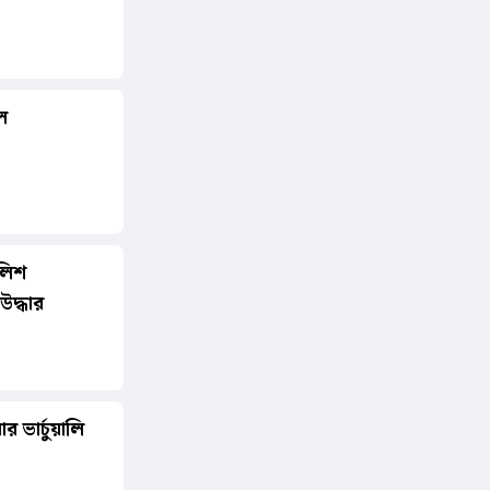
ুল
লিশ
উদ্ধার
র ভার্চুয়ালি