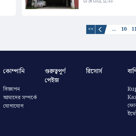
২০ মে ২০২৫, ১১:৩০
<<
…
10
1
কোম্পানি
গুরুত্বপূর্ণ
রিসোর্স
বাণ
পেইজ
বিজ্ঞাপন
Rup
Ka
আমাদের সম্পর্কে
ফো
যোগাযোগ
ইম