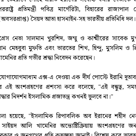
াষ্ট্র প্রতিমন্ত্রী পবিত্র মার্গেরিটা, বিহারের রাজ্যপাল ল
অবসরপ্রাপ্ত) সৈয়দ আতা হাসনাইন-সহ ভারতীয় প্রতিনিধি দল।
্রেস নেতা সালমান খুরশিদ, জম্মু ও কাশ্মীরের সাবেক মুখ্যম
ধান মেহবুবা মুফতি এবং ভারতের শিখ, হিন্দু, মুসলিম ও খ্রিষ
মেনির প্রতি গভীর শ্রদ্ধা নিবেদন করেছেন।
োগাযোগমাধ্যম এক্স-এ দেওয়া এক দীর্ঘ পোস্টে ইরানি দূতা
দের এই অংশগ্রহণের প্রশংসা করে বলেছে, "এই বন্ধুত্ব, স
রদ্ধার নিদর্শন ইসলামিক প্রজাতন্ত্র কখনই ভুলবে না।"
 বলা হয়েছে, "ইসলামিক রিপাবলিক অব ইরানের শহীদ নেতা
হ সাইয়দ আলি খামেনির অন্ত্যেষ্টিক্রিয়ায় অংশগ্রহণের জ
ূর্ণ সরকার ও জনগণের প্রতি কৃতজ্ঞতা জানাই। বিশেষ করে ভা