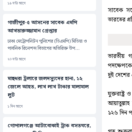
১৯ ঘন্টা আগে
সাবেক সর্
ভারতের প্র
গাজীপুর-৫ আসনের সাবেক এমপি
আখতারুজ্জামান গ্রেপ্তার
ঢাকা মেট্রোপলিটন পুলিশের (ডিএমপি) মিডিয়া ও
পাবলিক রিলেশন্স বিভাগের অতিরিক্ত উপ...
ভারতীয় গণ
২০ ঘন্টা আগে
পদক্ষেপকে 
দুই দেশের
মাছধরা ট্রলারে জলদস্যুদের হানা, ১২
জেলে আহত, লাখ লাখ টাকার মালামাল
যুক্তরাষ্ট
লুট
আয়াতুল্লা
১ দিন আগে
১২৬ দিন পর
গোপালগঞ্জে আটাবোঝাই ট্রাক বসতঘরে,
গত শুক্রবা