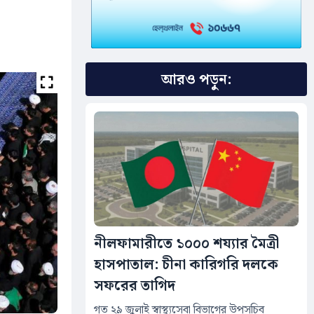
আরও পড়ুন:
নীলফামারীতে ১০০০ শয্যার মৈত্রী
হাসপাতাল: চীনা কারিগরি দলকে
সফরের তাগিদ
গত ২৯ জুলাই স্বাস্থ্যসেবা বিভাগের উপসচিব