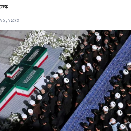
ডেস্ক
০২৬, ১১:৪০