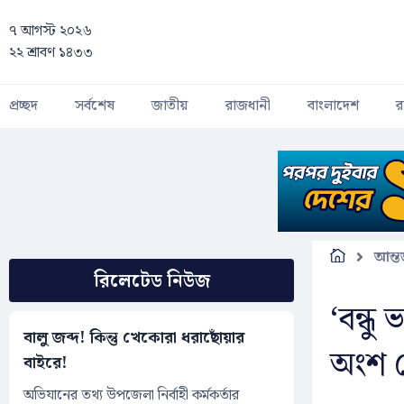
Skip to main content
৭ আগস্ট ২০২৬
২২ শ্রাবণ ১৪৩৩
প্রচ্ছদ
সর্বশেষ
জাতীয়
রাজধানী
বাংলাদেশ
র
আন্ত
রিলেটেড নিউজ
‘বন্ধ
বালু জব্দ! কিন্তু খেকোরা ধরাছোঁয়ার
অংশ ন
বাইরে!
অভিযানের তথ্য উপজেলা নির্বাহী কর্মকর্তার