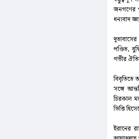
জনগণের পক
ধন্যবাদ জ্
দূতাবাসের
পণ্ডিত, বু
গভীর ঐতিহ
বিবৃতিতে
সঙ্গে আন্
চিরকাল ম
ভিত্তি হিস
ইরানের রা
আয়াতুল্লাহ