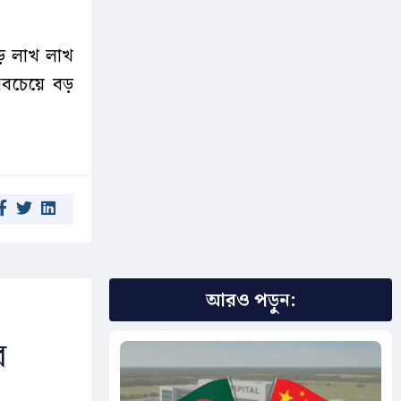
ুড়ে লাখ লাখ
বচেয়ে বড়
আরও পড়ুন:
র