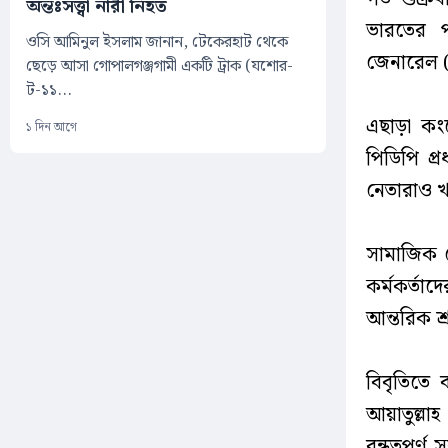
অন্তঃসত্ত্বা নারী নিহত
ভারতের পরর
ওসি আমিনুল ইসলাম জানান, টেকেরহাট থেকে
জেনারেল (
ছেড়ে আসা গোপালগঞ্জগামী একটি ট্রাক (যশোর-
ট-১১...
এছাড়া কংগ
১ দিন আগে
পিডিপি প্র
নেতারাও খা
সামাজিক য
কর্মকর্তা
আন্তরিক শ্
বিবৃতিতে
আয়াতুল্লা
বন্ধুত্বপ