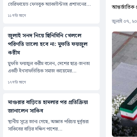
ভেরিফায়েড ফেসবুক অ্যাকাউন্টসহ প্রশাসনের...
আন্তর্জাতিক 
১১ ঘন্টা আগে
জুলাই ০৭, ২
জুলাই সনদ নিয়ে ছিনিমিনি খেললে
পরিণতি ভালো হবে না: মুফতি ফয়জুল
করীম
মুফতি ফয়জুল করীম বলেন, দেশের ছাত্র-জনতা
একটি ইনসাফভিত্তিক সমাজ কায়েমের...
১৭ ঘন্টা আগে
মাগুরার বাড়িতে হামলার পর প্রতিক্রিয়া
জানালেন সাকিব
স্থানীয় সূত্রে জানা গেছে, অজ্ঞাত পরিচয় দুর্বৃত্তরা
সাকিবের বাড়ির দক্ষিণ পাশের...