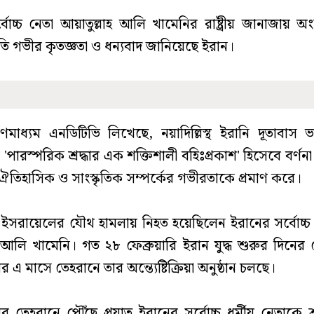
বোচ্চ নেতা আয়াতুল্লাহ আলি খামেনির রাষ্ট্রীয় জানাজায় 
তি গভীর কৃতজ্ঞতা ও ধন্যবাদ জানিয়েছে ইরান।
মাধ্যম এনডিটিভি লিখেছে, নয়াদিল্লিস্থ ইরানি দূতাবাস
'পারস্পরিক শ্রদ্ধার এক শক্তিশালী বহিঃপ্রকাশ' হিসেবে বর্ণন
 ঐতিহাসিক ও সাংস্কৃতিক সম্পর্কের গভীরতাকে প্রমাণ করে।
্র ও ইসরায়েলের যৌথ হামলায় নিহত হয়েছিলেন ইরানের সর্বোচ্চ 
হ আলি খামেনি। গত ২৮ ফেব্রুয়ারি ইরান যুদ্ধ শুরুর দিনের
 এ মাসে তেহরানে তার অন্ত্যেষ্টিক্রিয়া অনুষ্ঠান চলছে।
র তেহরানে পৌঁছে প্রয়াত ইরানের সর্বোচ্চ ধর্মীয় নেতাকে শ্