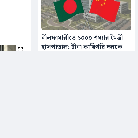
নীলফামারীতে ১০০০ শয্যার মৈত্রী
হাসপাতাল: চীনা কারিগরি দলকে
সফরের তাগিদ
গত ২৯ জুলাই স্বাস্থ্যসেবা বিভাগের উপসচিব
ফাতেমা-তুজ-জোহরা ঠাকুর স্বাক্ষরিত এক...
১১ ঘন্টা আগে