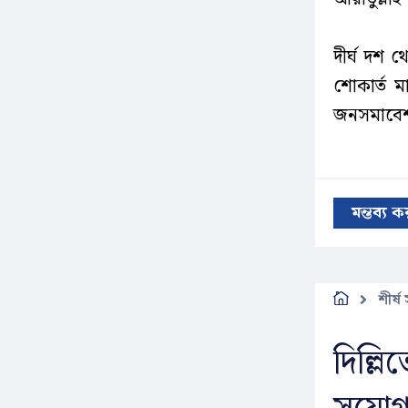
দীর্ঘ দশ থ
শোকার্ত ম
জনসমাবেশ'
মন্তব্য 
শীর্ষ
দিল্ল