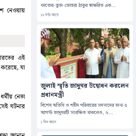
ফাতেমা-তুজ-জোহরা ঠাকুর স্বাক্ষরিত এক...
অংশ নেওয়ায়
১১ ঘন্টা আগে
 ভারতের এই
া করেছে, যা
জুলাই স্মৃতি জাদুঘর উদ্বোধন করলেন
প্রধানমন্ত্রী
ধর্মীয় নেতা
বিশেষ অতিথি ও শহীদ পরিবারের সদস্যদের জন্য ৫
 সেই ঘটনার
আগস্ট জাদুঘরটি সংরক্ষিত থাকলেও, ৬...
১ দিন আগে
রদ্ধা জানান