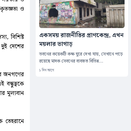
কৃতজ্ঞতা ও
একসময় রাজনীতির প্রাণকেন্দ্র, এখন
য, বিশিষ্ট
ময়লার ভাগাড়
ি দুই দেশের
ভবনের কয়েকটি কক্ষ ঘুরে দেখা যায়, সেখানে পড়ে
রয়েছে মাদক সেবনের ব্যবহৃত বিভিন্ন...
১ দিন আগে
ের জনগণের
বন্ধুত্বকে
 মূল্যবান
কে তেহরানে