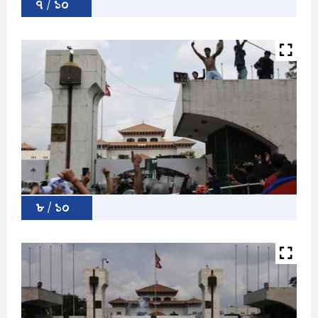
৭ / ১০
৮ / ১০