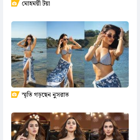
মোহময়ী টয়া
স্মৃতি গড়ছেন নুসরাত