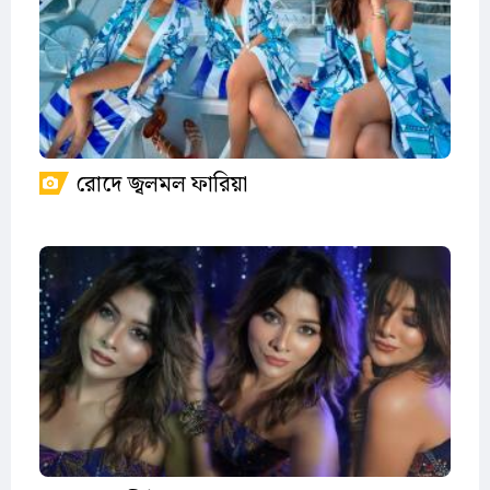
রোদে জ্বলমল ফারিয়া