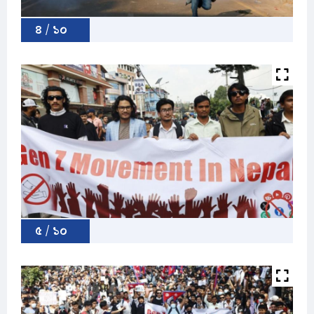
৪ / ১০
৫ / ১০