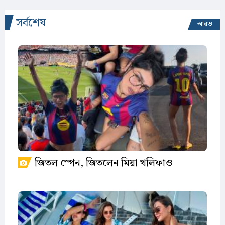
সর্বশেষ
আরও
জিতল স্পেন, জিতলেন মিয়া খলিফাও