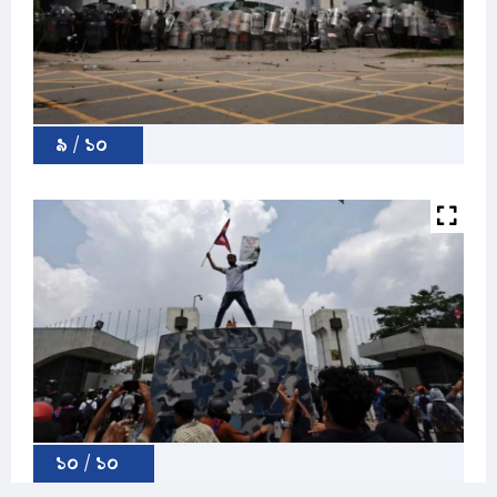
৯ / ১০
১০ / ১০