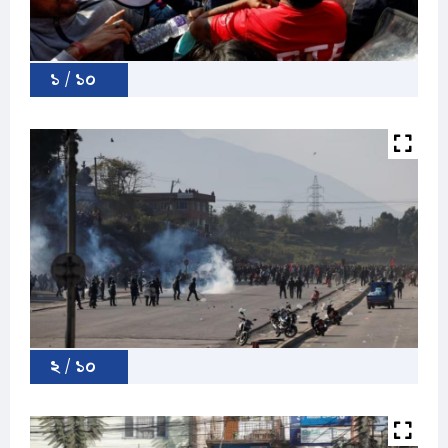
১ / ১০
২ / ১০