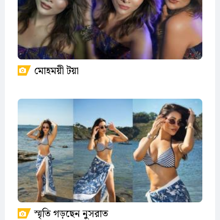
মোহময়ী টয়া
স্মৃতি গড়ছেন নুসরাত