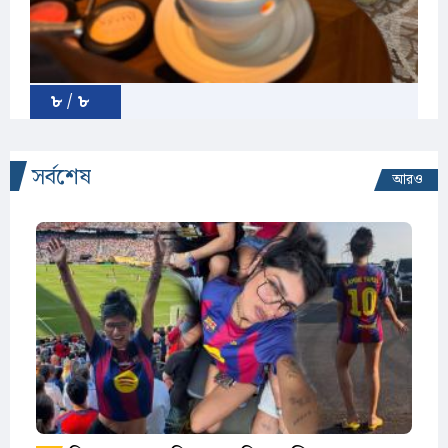
৮ / ৮
সর্বশেষ
আরও