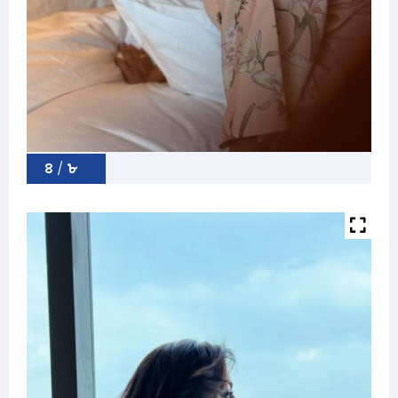
৪ / ৮