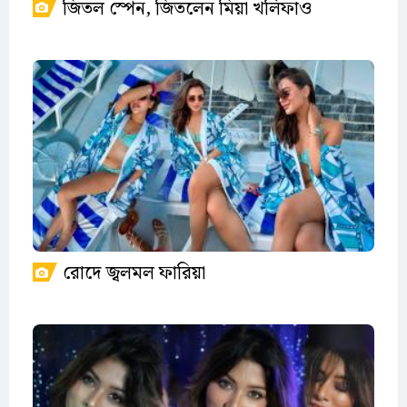
জিতল স্পেন, জিতলেন মিয়া খলিফাও
রোদে জ্বলমল ফারিয়া