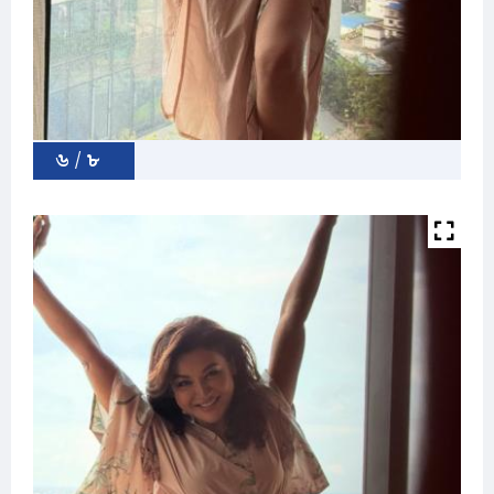
৬ / ৮