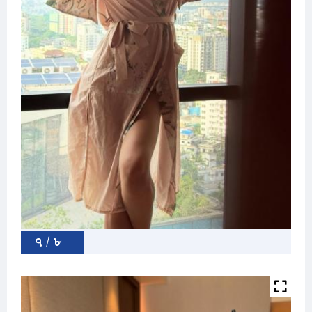
৭ / ৮