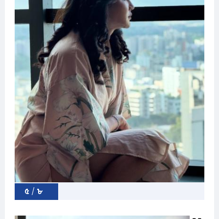
৫ / ৮