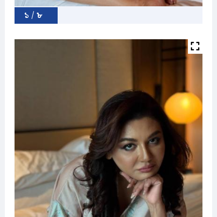
১ / ৮