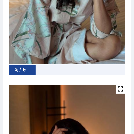
২ / ৮