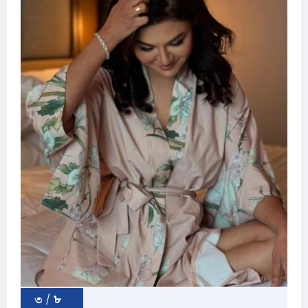
৩ / ৮