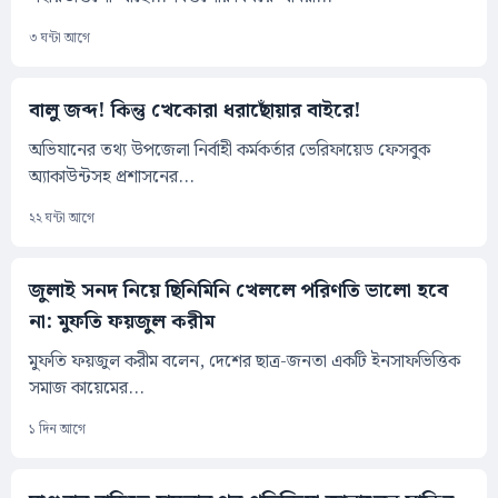
৩ ঘন্টা আগে
বালু জব্দ! কিন্তু খেকোরা ধরাছোঁয়ার বাইরে!
অভিযানের তথ্য উপজেলা নির্বাহী কর্মকর্তার ভেরিফায়েড ফেসবুক
অ্যাকাউন্টসহ প্রশাসনের...
২২ ঘন্টা আগে
জুলাই সনদ নিয়ে ছিনিমিনি খেললে পরিণতি ভালো হবে
না: মুফতি ফয়জুল করীম
মুফতি ফয়জুল করীম বলেন, দেশের ছাত্র-জনতা একটি ইনসাফভিত্তিক
সমাজ কায়েমের...
১ দিন আগে