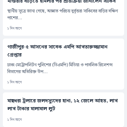
মাগুরার বাড়িতে হামলার পর প্রতিক্রিয়া জানালেন সাকিব
স্থানীয় সূত্রে জানা গেছে, অজ্ঞাত পরিচয় দুর্বৃত্তরা সাকিবের বাড়ির দক্ষিণ
পাশের...
১ দিন আগে
গাজীপুর-৫ আসনের সাবেক এমপি আখতারুজ্জামান
গ্রেপ্তার
ঢাকা মেট্রোপলিটন পুলিশের (ডিএমপি) মিডিয়া ও পাবলিক রিলেশন্স
বিভাগের অতিরিক্ত উপ...
১ দিন আগে
মাছধরা ট্রলারে জলদস্যুদের হানা, ১২ জেলে আহত, লাখ
লাখ টাকার মালামাল লুট
১ দিন আগে