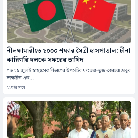
নীলফামারীতে ১০০০ শয্যার মৈত্রী হাসপাতাল: চীনা
কারিগরি দলকে সফরের তাগিদ
গত ২৯ জুলাই স্বাস্থ্যসেবা বিভাগের উপসচিব ফাতেমা-তুজ-জোহরা ঠাকুর
স্বাক্ষরিত এক...
২২ ঘন্টা আগে